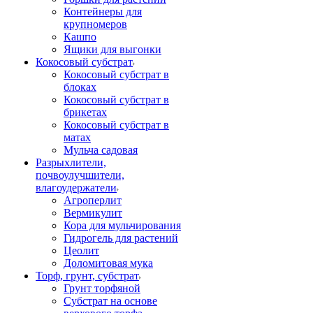
Контейнеры для
крупномеров
Кашпо
Ящики для выгонки
Кокосовый субстрат
Кокосовый субстрат в
блоках
Кокосовый субстрат в
брикетах
Кокосовый субстрат в
матах
Мульча садовая
Разрыхлители,
почвоулучшители,
влагоудержатели
Агроперлит
Вермикулит
Кора для мульчирования
Гидрогель для растений
Цеолит
Доломитовая мука
Торф, грунт, субстрат
Грунт торфяной
Субстрат на основе