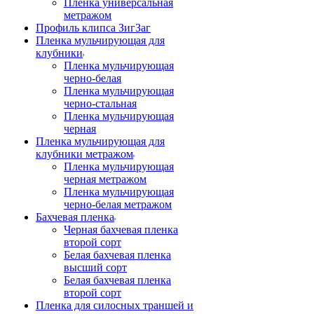
Пленка универсальная
метражом
Профиль клипса ЗигЗаг
Пленка мульчирующая для
клубники
Пленка мульчирующая
черно-белая
Пленка мульчирующая
черно-стальная
Пленка мульчирующая
черная
Пленка мульчирующая для
клубники метражом
Пленка мульчирующая
черная метражом
Пленка мульчирующая
черно-белая метражом
Бахчевая пленка
Черная бахчевая пленка
второй сорт
Белая бахчевая пленка
высший сорт
Белая бахчевая пленка
второй сорт
Пленка для силосных траншей и