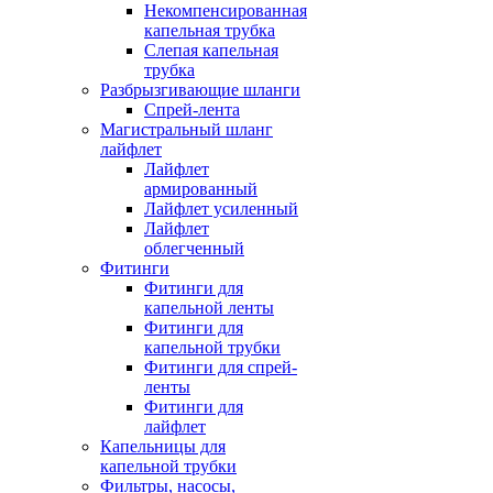
Некомпенсированная
капельная трубка
Слепая капельная
трубка
Разбрызгивающие шланги
Спрей-лента
Магистральный шланг
лайфлет
Лайфлет
армированный
Лайфлет усиленный
Лайфлет
облегченный
Фитинги
Фитинги для
капельной ленты
Фитинги для
капельной трубки
Фитинги для спрей-
ленты
Фитинги для
лайфлет
Капельницы для
капельной трубки
Фильтры, насосы,