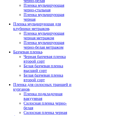
черно-белая
Пленка мульчирующая
черно-стальная
Пленка мульчирующая
черная
Пленка мульчирующая для
клубники метражом
Пленка мульчирующая
черная метражом
Пленка мульчирующая
черно-белая метражом
Бахчевая пленка
Черная бахчевая пленка
второй сорт
Белая бахчевая пленка
высший сорт
Белая бахчевая пленка
второй сорт
Пленка для силосных траншей и
курганов
Пленка подкладочная
вакуумная
Силосная пленка черно-
белая
Силосная пленка черная