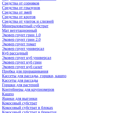
Средства от сорняков
Средства от грызунов
Средства от змей
Средства от кротов
Средства от улиток и слизней
Минераловатный субстрат
Мат вегетационный
Эковер грунт грин 1.0
Эковер грунт грин 2.0
Эковер грунт томат
Эковер грунт универсал
Куб рассадный
Эковер грунт куб универсал
Эковер грунт куб грин
Эковер грунт куб салат
Пробка для проращивания
Кассеты для рассады, горшки, кашпо
Кассеты для рассады
Горшки для растений
Контейнеры для крупномеров
Кашпо
Ящики для выгонки
Кокосовый субстрат
Кокосовый субстрат в блоках
Кокосовый субстрат в брикетах