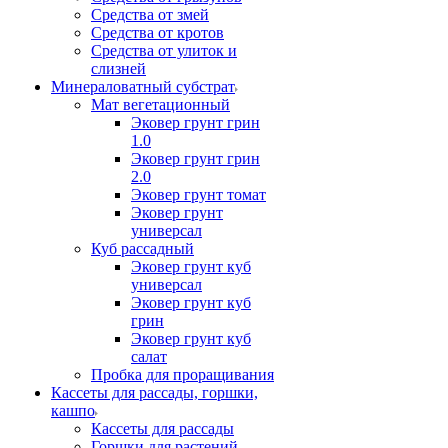
Средства от змей
Средства от кротов
Средства от улиток и
слизней
Минераловатный субстрат
Мат вегетационный
Эковер грунт грин
1.0
Эковер грунт грин
2.0
Эковер грунт томат
Эковер грунт
универсал
Куб рассадный
Эковер грунт куб
универсал
Эковер грунт куб
грин
Эковер грунт куб
салат
Пробка для проращивания
Кассеты для рассады, горшки,
кашпо
Кассеты для рассады
Горшки для растений