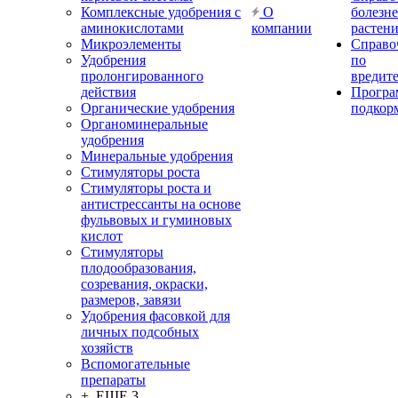
Комплексные удобрения с
О
болезн
аминокислотами
компании
растен
Микроэлементы
Справо
Удобрения
по
пролонгированного
вредит
действия
Прогр
Органические удобрения
подкор
Органоминеральные
удобрения
Минеральные удобрения
Стимуляторы роста
Стимуляторы роста и
антистрессанты на основе
фульвовых и гуминовых
кислот
Стимуляторы
плодообразования,
созревания, окраски,
размеров, завязи
Удобрения фасовкой для
личных подсобных
хозяйств
Вспомогательные
препараты
+ ЕЩЕ 3