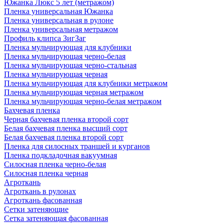
Южанка Люкс 5 лет (метражом)
Пленка универсальная Южанка
Пленка универсальная в рулоне
Пленка универсальная метражом
Профиль клипса ЗигЗаг
Пленка мульчирующая для клубники
Пленка мульчирующая черно-белая
Пленка мульчирующая черно-стальная
Пленка мульчирующая черная
Пленка мульчирующая для клубники метражом
Пленка мульчирующая черная метражом
Пленка мульчирующая черно-белая метражом
Бахчевая пленка
Черная бахчевая пленка второй сорт
Белая бахчевая пленка высший сорт
Белая бахчевая пленка второй сорт
Пленка для силосных траншей и курганов
Пленка подкладочная вакуумная
Силосная пленка черно-белая
Силосная пленка черная
Агроткань
Агроткань в рулонах
Агроткань фасованная
Сетки затеняющие
Сетка затеняющая фасованная