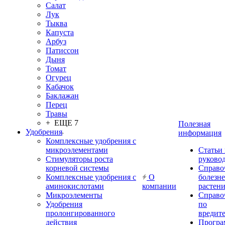
Салат
Лук
Тыква
Капуста
Арбуз
Патиссон
Дыня
Томат
Огурец
Кабачок
Баклажан
Перец
Травы
+ ЕЩЕ 7
Полезная
Удобрения
информация
Комплексные удобрения с
микроэлементами
Статьи
Стимуляторы роста
руково
корневой системы
Справо
Комплексные удобрения с
О
болезн
аминокислотами
компании
растен
Микроэлементы
Справо
Удобрения
по
пролонгированного
вредит
действия
Прогр