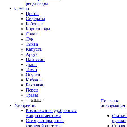
регуляторы
Семена
Цветы
Сидераты
Бобовые
Корнеплоды
Салат
Лук
Тыква
Капуста
Арбуз
Патиссон
Дыня
Томат
Огурец
Кабачок
Баклажан
Перец
Травы
+ ЕЩЕ 7
Полезная
Удобрения
информация
Комплексные удобрения с
микроэлементами
Статьи
Стимуляторы роста
руково
корневой системы
Справо