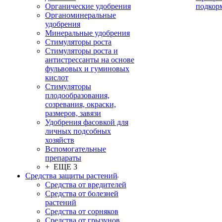
Органические удобрения
подкор
Органоминеральные
удобрения
Минеральные удобрения
Стимуляторы роста
Стимуляторы роста и
антистрессанты на основе
фульвовых и гуминовых
кислот
Стимуляторы
плодообразования,
созревания, окраски,
размеров, завязи
Удобрения фасовкой для
личных подсобных
хозяйств
Вспомогательные
препараты
+ ЕЩЕ 3
Средства защиты растений
Средства от вредителей
Средства от болезней
растений
Средства от сорняков
Средства от грызунов