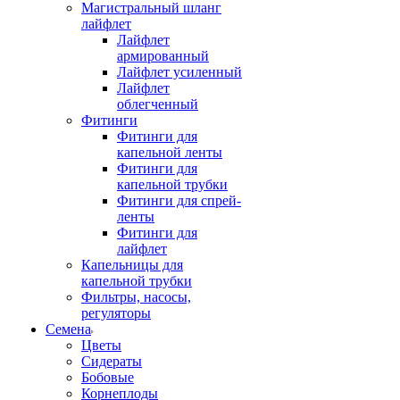
Магистральный шланг
лайфлет
Лайфлет
армированный
Лайфлет усиленный
Лайфлет
облегченный
Фитинги
Фитинги для
капельной ленты
Фитинги для
капельной трубки
Фитинги для спрей-
ленты
Фитинги для
лайфлет
Капельницы для
капельной трубки
Фильтры, насосы,
регуляторы
Семена
Цветы
Сидераты
Бобовые
Корнеплоды