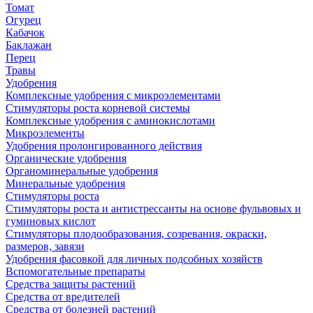
Томат
Огурец
Кабачок
Баклажан
Перец
Травы
Удобрения
Комплексные удобрения с микроэлементами
Стимуляторы роста корневой системы
Комплексные удобрения с аминокислотами
Микроэлементы
Удобрения пролонгированного действия
Органические удобрения
Органоминеральные удобрения
Минеральные удобрения
Стимуляторы роста
Стимуляторы роста и антистрессанты на основе фульвовых и
гуминовых кислот
Стимуляторы плодообразования, созревания, окраски,
размеров, завязи
Удобрения фасовкой для личных подсобных хозяйств
Вспомогательные препараты
Средства защиты растений
Средства от вредителей
Средства от болезней растений