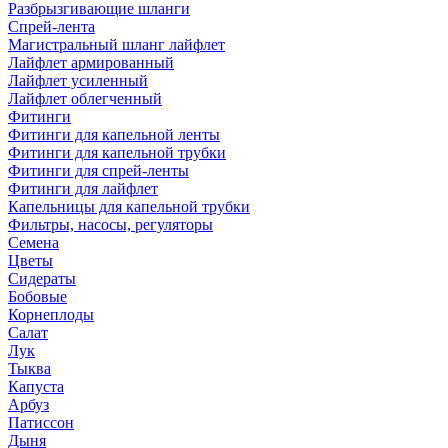
Разбрызгивающие шланги
Спрей-лента
Магистральный шланг лайфлет
Лайфлет армированный
Лайфлет усиленный
Лайфлет облегченный
Фитинги
Фитинги для капельной ленты
Фитинги для капельной трубки
Фитинги для спрей-ленты
Фитинги для лайфлет
Капельницы для капельной трубки
Фильтры, насосы, регуляторы
Семена
Цветы
Сидераты
Бобовые
Корнеплоды
Салат
Лук
Тыква
Капуста
Арбуз
Патиссон
Дыня