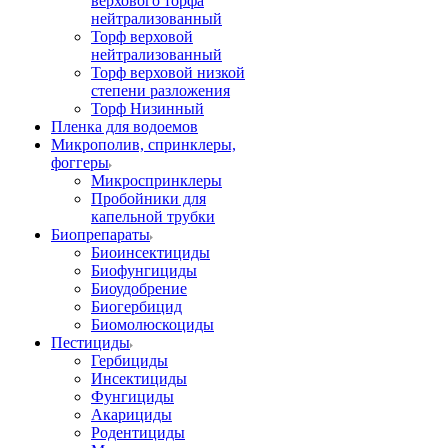
верхового торфа
нейтрализованный
Торф верховой
нейтрализованный
Торф верховой низкой
степени разложения
Торф Низинный
Пленка для водоемов
Микрополив, спринклеры,
фоггеры
Микроспринклеры
Пробойники для
капельной трубки
Биопрепараты
Биоинсектициды
Биофунгициды
Биоудобрение
Биогербицид
Биомолюскоциды
Пестициды
Гербициды
Инсектициды
Фунгициды
Акарициды
Родентициды