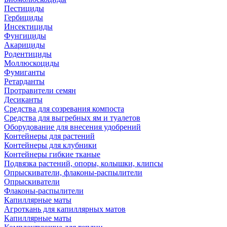
Пестициды
Гербициды
Инсектициды
Фунгициды
Акарициды
Родентициды
Моллюскоциды
Фумиганты
Ретарданты
Протравители семян
Десиканты
Средства для созревания компоста
Средства для выгребных ям и туалетов
Оборудование для внесения удобрений
Контейнеры для растений
Контейнеры для клубники
Контейнеры гибкие тканые
Подвязка растений, опоры, колышки, клипсы
Опрыскиватели, флаконы-распылители
Опрыскиватели
Флаконы-распылители
Капиллярные маты
Агроткань для капиллярных матов
Капиллярные маты