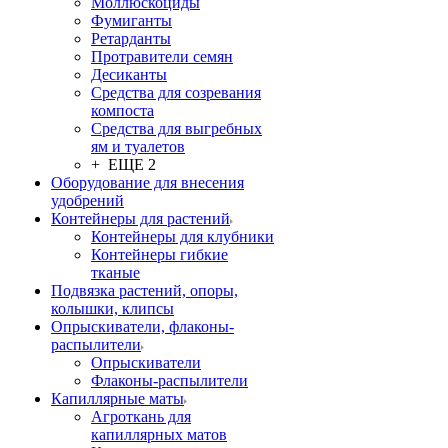
Моллюскоциды
Фумиганты
Ретарданты
Протравители семян
Десиканты
Средства для созревания
компоста
Средства для выгребных
ям и туалетов
+ ЕЩЕ 2
Оборудование для внесения
удобрений
Контейнеры для растений
Контейнеры для клубники
Контейнеры гибкие
тканые
Подвязка растений, опоры,
колышки, клипсы
Опрыскиватели, флаконы-
распылители
Опрыскиватели
Флаконы-распылители
Капиллярные маты
Агроткань для
капиллярных матов