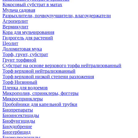
Кокосовый субстрат в матах
Мульча садовая
Разрыхлители, почвоулучшители, влагоудержатели
Агроперлит
Вермикулит
Кора для мульчирования
Гидрогель для растений
Цеолит
Доломитовая мука
Торф, грунт, субстрат
Грунт торфяной
Субстрат на основе верхового торфа нейтрализованный
Торф верховой нейтрализованный
Торф верховой низкой степени разложения
Торф Низинный
Пленка для водоемов
Микрополив, спринклеры, фоггеры
Микроспринклеры
Пробойники для капельной трубки
Биопрепараты
Биоинсектициды
Биофунгициды
Биоудобрение
Биогербицид
Биомолюскоциды