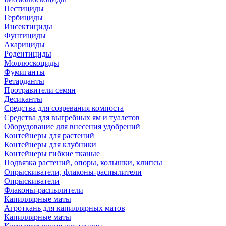
Пестициды
Гербициды
Инсектициды
Фунгициды
Акарициды
Родентициды
Моллюскоциды
Фумиганты
Ретарданты
Протравители семян
Десиканты
Средства для созревания компоста
Средства для выгребных ям и туалетов
Оборудование для внесения удобрений
Контейнеры для растений
Контейнеры для клубники
Контейнеры гибкие тканые
Подвязка растений, опоры, колышки, клипсы
Опрыскиватели, флаконы-распылители
Опрыскиватели
Флаконы-распылители
Капиллярные маты
Агроткань для капиллярных матов
Капиллярные маты