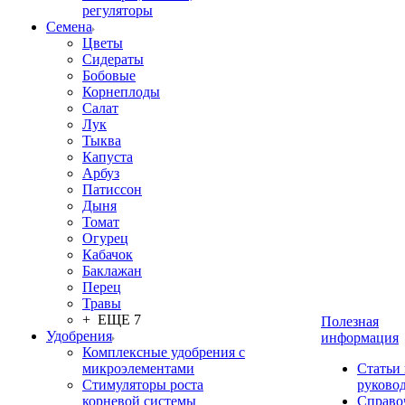
регуляторы
Семена
Цветы
Сидераты
Бобовые
Корнеплоды
Салат
Лук
Тыква
Капуста
Арбуз
Патиссон
Дыня
Томат
Огурец
Кабачок
Баклажан
Перец
Травы
+ ЕЩЕ 7
Полезная
Удобрения
информация
Комплексные удобрения с
микроэлементами
Статьи
Стимуляторы роста
руково
корневой системы
Справо