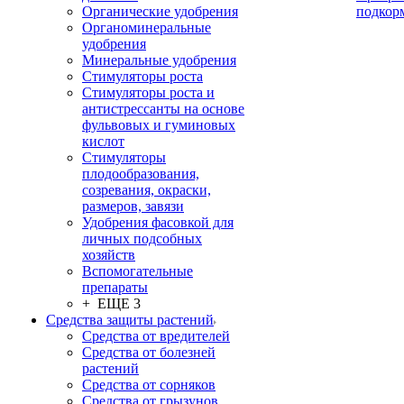
Органические удобрения
подкор
Органоминеральные
удобрения
Минеральные удобрения
Стимуляторы роста
Стимуляторы роста и
антистрессанты на основе
фульвовых и гуминовых
кислот
Стимуляторы
плодообразования,
созревания, окраски,
размеров, завязи
Удобрения фасовкой для
личных подсобных
хозяйств
Вспомогательные
препараты
+ ЕЩЕ 3
Средства защиты растений
Средства от вредителей
Средства от болезней
растений
Средства от сорняков
Средства от грызунов