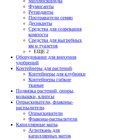
Моллюскоциды
Фумиганты
Ретарданты
Протравители семян
Десиканты
Средства для созревания
компоста
Средства для выгребных
ям и туалетов
+ ЕЩЕ 2
Оборудование для внесения
удобрений
Контейнеры для растений
Контейнеры для клубники
Контейнеры гибкие
тканые
Подвязка растений, опоры,
колышки, клипсы
Опрыскиватели, флаконы-
распылители
Опрыскиватели
Флаконы-распылители
Капиллярные маты
Агроткань для
капиллярных матов