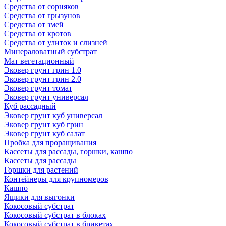
Средства от сорняков
Средства от грызунов
Средства от змей
Средства от кротов
Средства от улиток и слизней
Минераловатный субстрат
Мат вегетационный
Эковер грунт грин 1.0
Эковер грунт грин 2.0
Эковер грунт томат
Эковер грунт универсал
Куб рассадный
Эковер грунт куб универсал
Эковер грунт куб грин
Эковер грунт куб салат
Пробка для проращивания
Кассеты для рассады, горшки, кашпо
Кассеты для рассады
Горшки для растений
Контейнеры для крупномеров
Кашпо
Ящики для выгонки
Кокосовый субстрат
Кокосовый субстрат в блоках
Кокосовый субстрат в брикетах