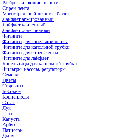
Разбрызгивающие шланги
Спрей-лента
Магистральный шланг лайфлет
Лайфлет армированный
Лайфлет усиленный
Лайфлет облегченный
Фитинги
Фитинги для капельной ленты
Фитинги для капельной трубки
Фитинги для спрей-ленты
Фитинги для лайфлет
Капельницы для капельной трубки
Фильтры, насосы, регуляторы
Семена
Цветы
Сидераты
Бобовые
Корнеплоды
Салат
Лук
Тыква
Капуста
Арбуз
Патиссон
Дыня