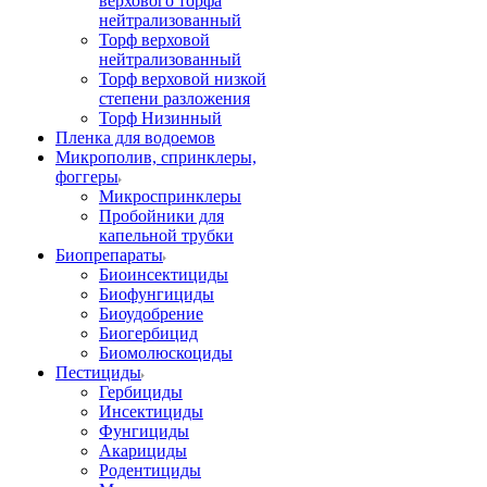
верхового торфа
нейтрализованный
Торф верховой
нейтрализованный
Торф верховой низкой
степени разложения
Торф Низинный
Пленка для водоемов
Микрополив, спринклеры,
фоггеры
Микроспринклеры
Пробойники для
капельной трубки
Биопрепараты
Биоинсектициды
Биофунгициды
Биоудобрение
Биогербицид
Биомолюскоциды
Пестициды
Гербициды
Инсектициды
Фунгициды
Акарициды
Родентициды