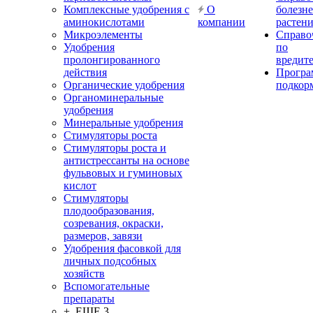
Комплексные удобрения с
О
болезн
аминокислотами
компании
растен
Микроэлементы
Справо
Удобрения
по
пролонгированного
вредит
действия
Прогр
Органические удобрения
подкор
Органоминеральные
удобрения
Минеральные удобрения
Стимуляторы роста
Стимуляторы роста и
антистрессанты на основе
фульвовых и гуминовых
кислот
Стимуляторы
плодообразования,
созревания, окраски,
размеров, завязи
Удобрения фасовкой для
личных подсобных
хозяйств
Вспомогательные
препараты
+ ЕЩЕ 3