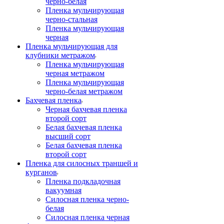
черно-белая
Пленка мульчирующая
черно-стальная
Пленка мульчирующая
черная
Пленка мульчирующая для
клубники метражом
Пленка мульчирующая
черная метражом
Пленка мульчирующая
черно-белая метражом
Бахчевая пленка
Черная бахчевая пленка
второй сорт
Белая бахчевая пленка
высший сорт
Белая бахчевая пленка
второй сорт
Пленка для силосных траншей и
курганов
Пленка подкладочная
вакуумная
Силосная пленка черно-
белая
Силосная пленка черная