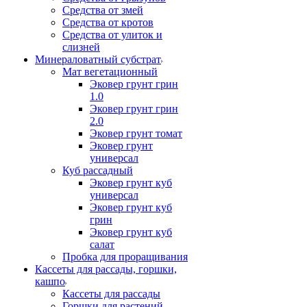
Средства от змей
Средства от кротов
Средства от улиток и
слизней
Минераловатный субстрат
Мат вегетационный
Эковер грунт грин
1.0
Эковер грунт грин
2.0
Эковер грунт томат
Эковер грунт
универсал
Куб рассадный
Эковер грунт куб
универсал
Эковер грунт куб
грин
Эковер грунт куб
салат
Пробка для проращивания
Кассеты для рассады, горшки,
кашпо
Кассеты для рассады
Горшки для растений