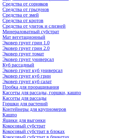
Средства от сорняков
Средства от грызунов
Средства от змей
Средства от кротов
Средства от улиток и слизней
Минераловатный субстрат
Мат вегетационный
Эковер грунт грин 1.0
Эковер грунт грин 2.0
Эковер грунт томат
Эковер грунт универсал
Куб рассадный
Эковер грунт куб универсал
Эковер грунт куб грин
Эковер грунт куб салат
Пробка для проращивания
Кассеты для рассады, горшки, кашпо
Кассеты для рассады
Горшки для растений
Контейнеры для крупномеров
Кашпо
Ящики для выгонки
Кокосовый субстрат
Кокосовый субстрат в блоках
Кокосовый субстрат в брикетах