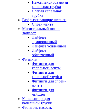
Некомпенсированная
капельная трубка
Слепая капельная
трубка
Разбрызгивающие шланги
Спрей-лента
Магистральный шланг
лайфлет
Лайфлет
армированный
Лайфлет усиленный
Лайфлет
облегченный
Фитинги
Фитинги для
капельной ленты
Фитинги для
капельной трубки
Фитинги для спрей-
ленты
Фитинги для
лайфлет
Капельницы для
капельной трубки
Фильтры, насосы,