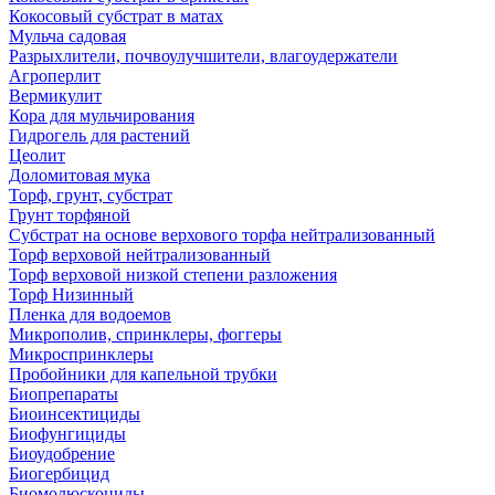
Кокосовый субстрат в матах
Мульча садовая
Разрыхлители, почвоулучшители, влагоудержатели
Агроперлит
Вермикулит
Кора для мульчирования
Гидрогель для растений
Цеолит
Доломитовая мука
Торф, грунт, субстрат
Грунт торфяной
Субстрат на основе верхового торфа нейтрализованный
Торф верховой нейтрализованный
Торф верховой низкой степени разложения
Торф Низинный
Пленка для водоемов
Микрополив, спринклеры, фоггеры
Микроспринклеры
Пробойники для капельной трубки
Биопрепараты
Биоинсектициды
Биофунгициды
Биоудобрение
Биогербицид
Биомолюскоциды