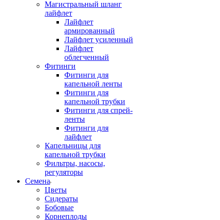
Магистральный шланг
лайфлет
Лайфлет
армированный
Лайфлет усиленный
Лайфлет
облегченный
Фитинги
Фитинги для
капельной ленты
Фитинги для
капельной трубки
Фитинги для спрей-
ленты
Фитинги для
лайфлет
Капельницы для
капельной трубки
Фильтры, насосы,
регуляторы
Семена
Цветы
Сидераты
Бобовые
Корнеплоды