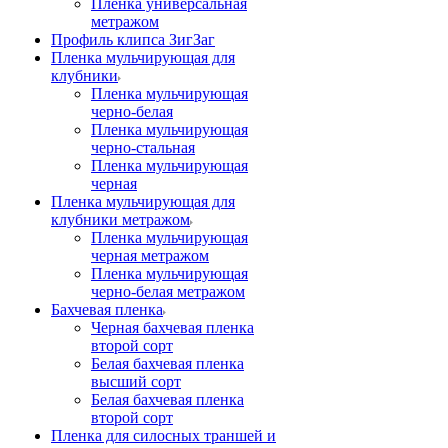
Пленка универсальная
метражом
Профиль клипса ЗигЗаг
Пленка мульчирующая для
клубники
Пленка мульчирующая
черно-белая
Пленка мульчирующая
черно-стальная
Пленка мульчирующая
черная
Пленка мульчирующая для
клубники метражом
Пленка мульчирующая
черная метражом
Пленка мульчирующая
черно-белая метражом
Бахчевая пленка
Черная бахчевая пленка
второй сорт
Белая бахчевая пленка
высший сорт
Белая бахчевая пленка
второй сорт
Пленка для силосных траншей и