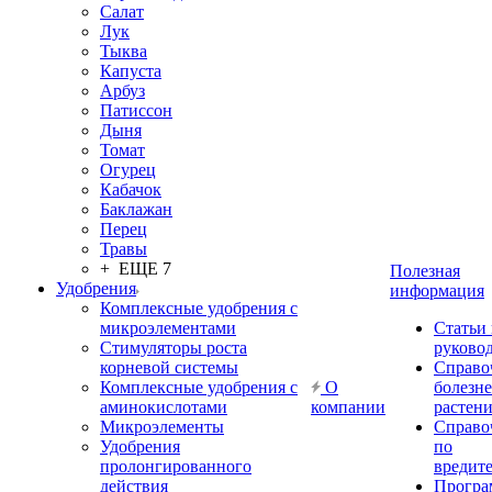
Салат
Лук
Тыква
Капуста
Арбуз
Патиссон
Дыня
Томат
Огурец
Кабачок
Баклажан
Перец
Травы
+ ЕЩЕ 7
Полезная
Удобрения
информация
Комплексные удобрения с
микроэлементами
Статьи
Стимуляторы роста
руково
корневой системы
Справо
Комплексные удобрения с
О
болезн
аминокислотами
компании
растен
Микроэлементы
Справо
Удобрения
по
пролонгированного
вредит
действия
Прогр