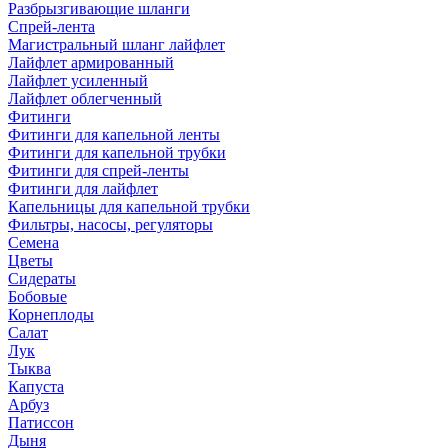
Разбрызгивающие шланги
Спрей-лента
Магистральный шланг лайфлет
Лайфлет армированный
Лайфлет усиленный
Лайфлет облегченный
Фитинги
Фитинги для капельной ленты
Фитинги для капельной трубки
Фитинги для спрей-ленты
Фитинги для лайфлет
Капельницы для капельной трубки
Фильтры, насосы, регуляторы
Семена
Цветы
Сидераты
Бобовые
Корнеплоды
Салат
Лук
Тыква
Капуста
Арбуз
Патиссон
Дыня