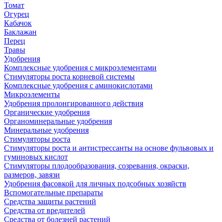
Томат
Огурец
Кабачок
Баклажан
Перец
Травы
Удобрения
Комплексные удобрения с микроэлементами
Стимуляторы роста корневой системы
Комплексные удобрения с аминокислотами
Микроэлементы
Удобрения пролонгированного действия
Органические удобрения
Органоминеральные удобрения
Минеральные удобрения
Стимуляторы роста
Стимуляторы роста и антистрессанты на основе фульвовых и
гуминовых кислот
Стимуляторы плодообразования, созревания, окраски,
размеров, завязи
Удобрения фасовкой для личных подсобных хозяйств
Вспомогательные препараты
Средства защиты растений
Средства от вредителей
Средства от болезней растений