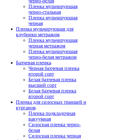
черно-белая
Пленка мульчирующая
черно-стальная
Пленка мульчирующая
черная
Пленка мульчирующая для
клубники метражом
Пленка мульчирующая
черная метражом
Пленка мульчирующая
черно-белая метражом
Бахчевая пленка
Черная бахчевая пленка
второй сорт
Белая бахчевая пленка
высший сорт
Белая бахчевая пленка
второй сорт
Пленка для силосных траншей и
курганов
Пленка подкладочная
вакуумная
Силосная пленка черно-
белая
Силосная пленка черная