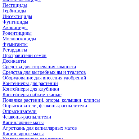
Пестициды
Гербициды
Инсектициды
Фунгициды
Акарициды
Родентициды
Моллюскоциды
Фумиганты
Ретарданты
Протравители семян
Десиканты
Средства для созревания компоста
Средства для выгребных ям и туалетов
Оборудование для внесения удобрений
Контейнеры для растений
Контейнеры для клубники
Контейнеры гибкие тканые
Подвязка растений, опоры, колышки, клипсы
Опрыскиватели, флаконы-распылители
Опрыскиватели
Флаконы-распылители
Капиллярные маты
Агроткань для капиллярных матов
Капиллярные маты