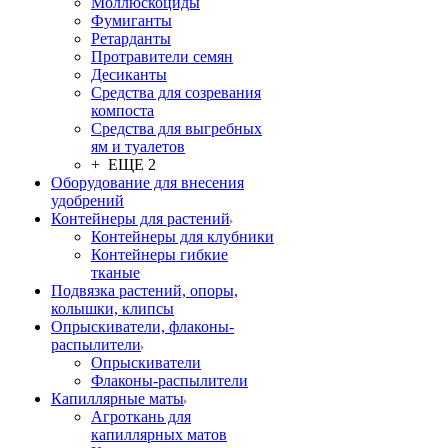
Моллюскоциды
Фумиганты
Ретарданты
Протравители семян
Десиканты
Средства для созревания
компоста
Средства для выгребных
ям и туалетов
+ ЕЩЕ 2
Оборудование для внесения
удобрений
Контейнеры для растений
Контейнеры для клубники
Контейнеры гибкие
тканые
Подвязка растений, опоры,
колышки, клипсы
Опрыскиватели, флаконы-
распылители
Опрыскиватели
Флаконы-распылители
Капиллярные маты
Агроткань для
капиллярных матов