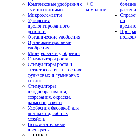
Комплексные удобрения с
О
болезн
аминокислотами
компании
растен
Микроэлементы
Справо
Удобрения
по
пролонгированного
вредит
действия
Прогр
Органические удобрения
подкор
Органоминеральные
удобрения
Минеральные удобрения
Стимуляторы роста
Стимуляторы роста и
антистрессанты на основе
фульвовых и гуминовых
кислот
Стимуляторы
плодообразования,
созревания, окраски,
размеров, завязи
Удобрения фасовкой для
личных подсобных
хозяйств
Вспомогательные
препараты
+ ЕЩЕ 3