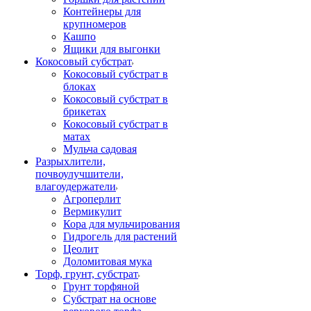
Контейнеры для
крупномеров
Кашпо
Ящики для выгонки
Кокосовый субстрат
Кокосовый субстрат в
блоках
Кокосовый субстрат в
брикетах
Кокосовый субстрат в
матах
Мульча садовая
Разрыхлители,
почвоулучшители,
влагоудержатели
Агроперлит
Вермикулит
Кора для мульчирования
Гидрогель для растений
Цеолит
Доломитовая мука
Торф, грунт, субстрат
Грунт торфяной
Субстрат на основе