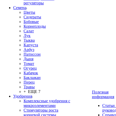
регуляторы
Семена
Цветы
Сидераты
Бобовые
Корнеплоды
Салат
Лук
Тыква
Капуста
Арбуз
Патиссон
Дыня
Томат
Огурец
Кабачок
Баклажан
Перец
Травы
+ ЕЩЕ 7
Полезная
Удобрения
информация
Комплексные удобрения с
микроэлементами
Статьи
Стимуляторы роста
руково
корневой системы
Справо