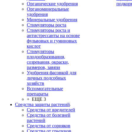
Органические удобрения
подкор
Органоминеральные
удобрения
Минеральные удобрения
Стимуляторы роста
Стимуляторы роста и
антистрессанты на основе
фульвовых и гуминовых
кислот
Стимуляторы
плодообразования,
созревания, окраски,
размеров, завязи
Удобрения фасовкой для
личных подсобных
хозяйств
Вспомогательные
препараты
+ ЕЩЕ 3
Средства защиты растений
Средства от вредителей
Средства от болезней
растений
Средства от сорняков
Средства от грызунов