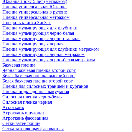
Южанка Люкс 5 лет (метражом)
Пленка универсальная Южанка
Пленка универсальная в рулоне
Пленка универсальная метражом
Профиль клипса ЗигЗаг
Пленка мульчирующая для клубники
Пленка мульчирующая черно-белая
Пленка мульчирующая черно-стальная
Пленка мульчирующая черная
Пленка мульчирующая для клубники метражом
Пленка мульчирующая черная метражом
Пленка мульчирующая черно-белая метражом
Бахчевая пленка
Черная бахчевая пленка второй сорт
Белая бахчевая пленка высший сорт
Белая бахчевая пленка второй сорт
Пленка для силосных траншей и курганов
Пленка подкладочная вакуумная
Силосная пленка черно-белая
Силосная пленка черная
Агроткань
Агроткань в рулонах
Агроткань фасованная
Сетки затеняющие
Сетка затеняющая фасованная