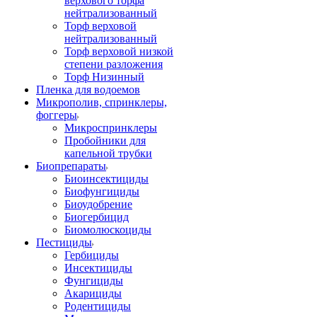
верхового торфа
нейтрализованный
Торф верховой
нейтрализованный
Торф верховой низкой
степени разложения
Торф Низинный
Пленка для водоемов
Микрополив, спринклеры,
фоггеры
Микроспринклеры
Пробойники для
капельной трубки
Биопрепараты
Биоинсектициды
Биофунгициды
Биоудобрение
Биогербицид
Биомолюскоциды
Пестициды
Гербициды
Инсектициды
Фунгициды
Акарициды
Родентициды