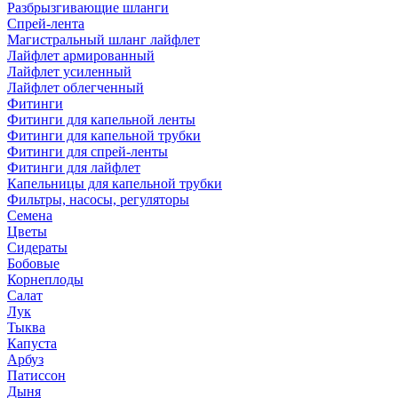
Разбрызгивающие шланги
Спрей-лента
Магистральный шланг лайфлет
Лайфлет армированный
Лайфлет усиленный
Лайфлет облегченный
Фитинги
Фитинги для капельной ленты
Фитинги для капельной трубки
Фитинги для спрей-ленты
Фитинги для лайфлет
Капельницы для капельной трубки
Фильтры, насосы, регуляторы
Семена
Цветы
Сидераты
Бобовые
Корнеплоды
Салат
Лук
Тыква
Капуста
Арбуз
Патиссон
Дыня