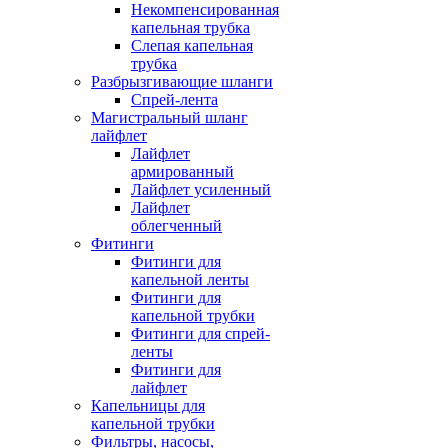
Некомпенсированная
капельная трубка
Слепая капельная
трубка
Разбрызгивающие шланги
Спрей-лента
Магистральный шланг
лайфлет
Лайфлет
армированный
Лайфлет усиленный
Лайфлет
облегченный
Фитинги
Фитинги для
капельной ленты
Фитинги для
капельной трубки
Фитинги для спрей-
ленты
Фитинги для
лайфлет
Капельницы для
капельной трубки
Фильтры, насосы,