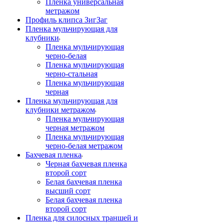
Пленка универсальная
метражом
Профиль клипса ЗигЗаг
Пленка мульчирующая для
клубники
Пленка мульчирующая
черно-белая
Пленка мульчирующая
черно-стальная
Пленка мульчирующая
черная
Пленка мульчирующая для
клубники метражом
Пленка мульчирующая
черная метражом
Пленка мульчирующая
черно-белая метражом
Бахчевая пленка
Черная бахчевая пленка
второй сорт
Белая бахчевая пленка
высший сорт
Белая бахчевая пленка
второй сорт
Пленка для силосных траншей и