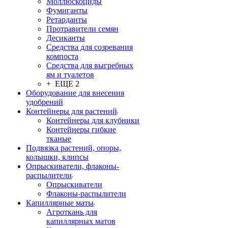
Моллюскоциды
Фумиганты
Ретарданты
Протравители семян
Десиканты
Средства для созревания
компоста
Средства для выгребных
ям и туалетов
+ ЕЩЕ 2
Оборудование для внесения
удобрений
Контейнеры для растений
Контейнеры для клубники
Контейнеры гибкие
тканые
Подвязка растений, опоры,
колышки, клипсы
Опрыскиватели, флаконы-
распылители
Опрыскиватели
Флаконы-распылители
Капиллярные маты
Агроткань для
капиллярных матов