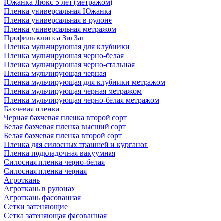
Южанка Люкс 5 лет (метражом)
Пленка универсальная Южанка
Пленка универсальная в рулоне
Пленка универсальная метражом
Профиль клипса ЗигЗаг
Пленка мульчирующая для клубники
Пленка мульчирующая черно-белая
Пленка мульчирующая черно-стальная
Пленка мульчирующая черная
Пленка мульчирующая для клубники метражом
Пленка мульчирующая черная метражом
Пленка мульчирующая черно-белая метражом
Бахчевая пленка
Черная бахчевая пленка второй сорт
Белая бахчевая пленка высший сорт
Белая бахчевая пленка второй сорт
Пленка для силосных траншей и курганов
Пленка подкладочная вакуумная
Силосная пленка черно-белая
Силосная пленка черная
Агроткань
Агроткань в рулонах
Агроткань фасованная
Сетки затеняющие
Сетка затеняющая фасованная