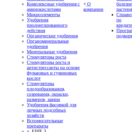
Комплексные удобрения с
О
болезн
аминокислотами
компании
растен
Микроэлементы
Справо
Удобрения
по
пролонгированного
вредит
действия
Прогр
Органические удобрения
подкор
Органоминеральные
удобрения
Минеральные удобрения
Стимуляторы роста
Стимуляторы роста и
антистрессанты на основе
фульвовых и гуминовых
кислот
Стимуляторы
плодообразования,
созревания, окраски,
размеров, завязи
Удобрения фасовкой для
личных подсобных
хозяйств
Вспомогательные
препараты
+ ЕЩЕ 3