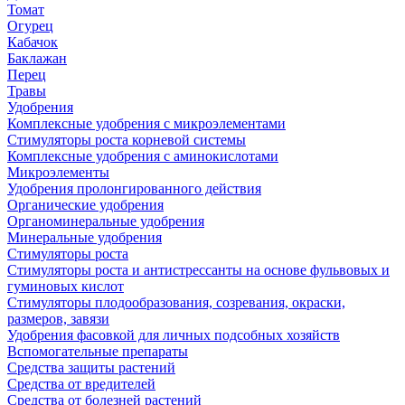
Томат
Огурец
Кабачок
Баклажан
Перец
Травы
Удобрения
Комплексные удобрения с микроэлементами
Стимуляторы роста корневой системы
Комплексные удобрения с аминокислотами
Микроэлементы
Удобрения пролонгированного действия
Органические удобрения
Органоминеральные удобрения
Минеральные удобрения
Стимуляторы роста
Стимуляторы роста и антистрессанты на основе фульвовых и
гуминовых кислот
Стимуляторы плодообразования, созревания, окраски,
размеров, завязи
Удобрения фасовкой для личных подсобных хозяйств
Вспомогательные препараты
Средства защиты растений
Средства от вредителей
Средства от болезней растений