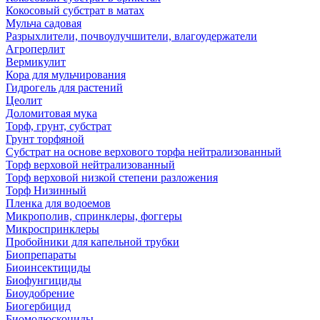
Кокосовый субстрат в матах
Мульча садовая
Разрыхлители, почвоулучшители, влагоудержатели
Агроперлит
Вермикулит
Кора для мульчирования
Гидрогель для растений
Цеолит
Доломитовая мука
Торф, грунт, субстрат
Грунт торфяной
Субстрат на основе верхового торфа нейтрализованный
Торф верховой нейтрализованный
Торф верховой низкой степени разложения
Торф Низинный
Пленка для водоемов
Микрополив, спринклеры, фоггеры
Микроспринклеры
Пробойники для капельной трубки
Биопрепараты
Биоинсектициды
Биофунгициды
Биоудобрение
Биогербицид
Биомолюскоциды