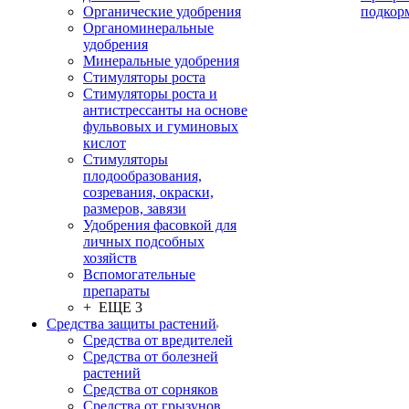
Органические удобрения
подкор
Органоминеральные
удобрения
Минеральные удобрения
Стимуляторы роста
Стимуляторы роста и
антистрессанты на основе
фульвовых и гуминовых
кислот
Стимуляторы
плодообразования,
созревания, окраски,
размеров, завязи
Удобрения фасовкой для
личных подсобных
хозяйств
Вспомогательные
препараты
+ ЕЩЕ 3
Средства защиты растений
Средства от вредителей
Средства от болезней
растений
Средства от сорняков
Средства от грызунов