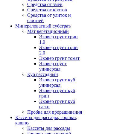
Средства от змей
Средства от кротов
Средства от улиток и
слизней
Минераловатный субстрат
Мат вегетационный
Эковер грунт грин
1.0
Эковер грунт грин
2.0
Эковер грунт томат
Эковер грунт
универсал
Куб рассадный
Эковер грунт куб
универсал
Эковер грунт куб
грин
Эковер грунт куб
салат
Пробка для проращивания
Кассеты для рассады, горшки,
кашпо
Кассеты для рассады
Горшки для растений