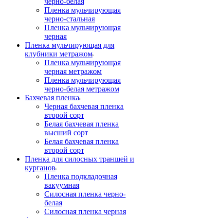
черно-белая
Пленка мульчирующая
черно-стальная
Пленка мульчирующая
черная
Пленка мульчирующая для
клубники метражом
Пленка мульчирующая
черная метражом
Пленка мульчирующая
черно-белая метражом
Бахчевая пленка
Черная бахчевая пленка
второй сорт
Белая бахчевая пленка
высший сорт
Белая бахчевая пленка
второй сорт
Пленка для силосных траншей и
курганов
Пленка подкладочная
вакуумная
Силосная пленка черно-
белая
Силосная пленка черная