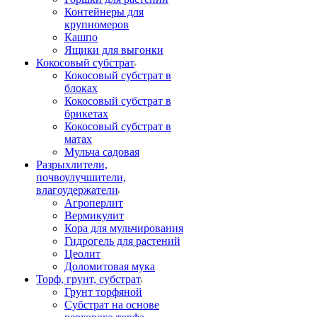
Контейнеры для
крупномеров
Кашпо
Ящики для выгонки
Кокосовый субстрат
Кокосовый субстрат в
блоках
Кокосовый субстрат в
брикетах
Кокосовый субстрат в
матах
Мульча садовая
Разрыхлители,
почвоулучшители,
влагоудержатели
Агроперлит
Вермикулит
Кора для мульчирования
Гидрогель для растений
Цеолит
Доломитовая мука
Торф, грунт, субстрат
Грунт торфяной
Субстрат на основе