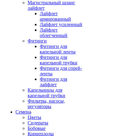
Магистральный шланг
лайфлет
Лайфлет
армированный
Лайфлет усиленный
Лайфлет
облегченный
Фитинги
Фитинги для
капельной ленты
Фитинги для
капельной трубки
Фитинги для спрей-
ленты
Фитинги для
лайфлет
Капельницы для
капельной трубки
Фильтры, насосы,
регуляторы
Семена
Цветы
Сидераты
Бобовые
Корнеплоды