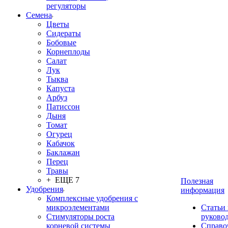
регуляторы
Семена
Цветы
Сидераты
Бобовые
Корнеплоды
Салат
Лук
Тыква
Капуста
Арбуз
Патиссон
Дыня
Томат
Огурец
Кабачок
Баклажан
Перец
Травы
+ ЕЩЕ 7
Полезная
Удобрения
информация
Комплексные удобрения с
микроэлементами
Статьи
Стимуляторы роста
руково
корневой системы
Справо