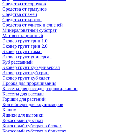
Средства от сорняков
Средства от грызунов
Средства от змей
Средства от кротов
Средства от улиток и слизней
Минераловатный субстрат
Мат вегетационный
Эковер грунт грин 1.0
Эковер грунт грин 2.0
Эковер грунт томат
Эковер грунт универсал
Куб рассадный
Эковер грунт куб универсал
Эковер грунт куб грин
Эковер грунт куб салат
Пробка для проращивания
Кассеты для рассады, горшки, кашпо
Кассеты для рассады
Горшки для растений
Контейнеры для крупномеров
Кашпо
Ящики для выгонки
Кокосовый субстрат
Кокосовый субстрат в блоках
Кокосовый субстрат в брикетах