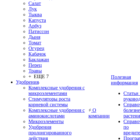
Салат
Лук
Тыква
Капуста
Арбуз
Патиссон
Дыня
Томат
Огурец
Кабачок
Баклажан
Перец
Травы
+ ЕЩЕ 7
Полезная
Удобрения
информация
Комплексные удобрения с
микроэлементами
Статьи
Стимуляторы роста
руково
корневой системы
Справо
Комплексные удобрения с
О
болезн
аминокислотами
компании
растен
Микроэлементы
Справо
Удобрения
по
пролонгированного
вредит
действия
Прогр