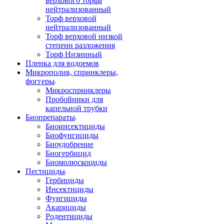
верхового торфа
нейтрализованный
Торф верховой
нейтрализованный
Торф верховой низкой
степени разложения
Торф Низинный
Пленка для водоемов
Микрополив, спринклеры,
фоггеры
Микроспринклеры
Пробойники для
капельной трубки
Биопрепараты
Биоинсектициды
Биофунгициды
Биоудобрение
Биогербицид
Биомолюскоциды
Пестициды
Гербициды
Инсектициды
Фунгициды
Акарициды
Родентициды