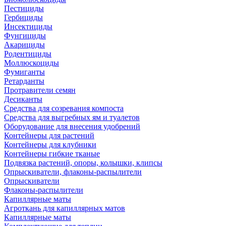
Пестициды
Гербициды
Инсектициды
Фунгициды
Акарициды
Родентициды
Моллюскоциды
Фумиганты
Ретарданты
Протравители семян
Десиканты
Средства для созревания компоста
Средства для выгребных ям и туалетов
Оборудование для внесения удобрений
Контейнеры для растений
Контейнеры для клубники
Контейнеры гибкие тканые
Подвязка растений, опоры, колышки, клипсы
Опрыскиватели, флаконы-распылители
Опрыскиватели
Флаконы-распылители
Капиллярные маты
Агроткань для капиллярных матов
Капиллярные маты