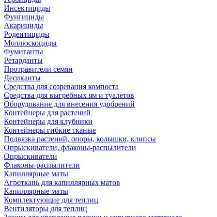
Инсектициды
Фунгициды
Акарициды
Родентициды
Моллюскоциды
Фумиганты
Ретарданты
Протравители семян
Десиканты
Средства для созревания компоста
Средства для выгребных ям и туалетов
Оборудование для внесения удобрений
Контейнеры для растений
Контейнеры для клубники
Контейнеры гибкие тканые
Подвязка растений, опоры, колышки, клипсы
Опрыскиватели, флаконы-распылители
Опрыскиватели
Флаконы-распылители
Капиллярные маты
Агроткань для капиллярных матов
Капиллярные маты
Комплектующие для теплиц
Вентиляторы для теплиц