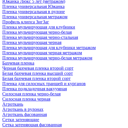
Южанка Люкс 5 лет (метражом)
Пленка универсальная Южанка
Пленка универсальная в рулоне
Пленка универсальная метражом
Профиль клипса ЗигЗаг
Пленка мульчирующая для клубники
Пленка мульчирующая черно-белая
Пленка мульчирующая черно-стальная
Пленка мульчирующая черная
Пленка мульчирующая для клубники метражом
Пленка мульчирующая черная метражом
Пленка мульчирующая черно-белая метражом
Бахчевая пленка
Черная бахчевая пленка второй сорт
Белая бахчевая пленка высший сорт
Белая бахчевая пленка второй сорт
Пленка для силосных траншей и курганов
Пленка подкладочная вакуумная
Силосная пленка черно-белая
Силосная пленка черная
Агроткань
Агроткань в рулонах
Агроткань фасованная
Сетки затеняющие
Сетка затеняющая фасованная