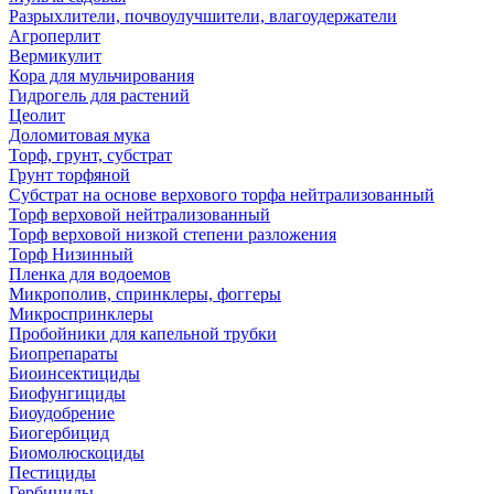
Разрыхлители, почвоулучшители, влагоудержатели
Агроперлит
Вермикулит
Кора для мульчирования
Гидрогель для растений
Цеолит
Доломитовая мука
Торф, грунт, субстрат
Грунт торфяной
Субстрат на основе верхового торфа нейтрализованный
Торф верховой нейтрализованный
Торф верховой низкой степени разложения
Торф Низинный
Пленка для водоемов
Микрополив, спринклеры, фоггеры
Микроспринклеры
Пробойники для капельной трубки
Биопрепараты
Биоинсектициды
Биофунгициды
Биоудобрение
Биогербицид
Биомолюскоциды
Пестициды
Гербициды