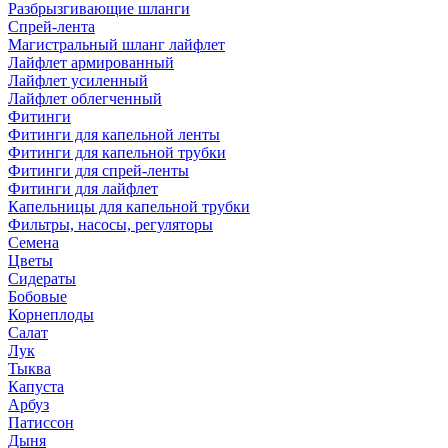
Разбрызгивающие шланги
Спрей-лента
Магистральный шланг лайфлет
Лайфлет армированный
Лайфлет усиленный
Лайфлет облегченный
Фитинги
Фитинги для капельной ленты
Фитинги для капельной трубки
Фитинги для спрей-ленты
Фитинги для лайфлет
Капельницы для капельной трубки
Фильтры, насосы, регуляторы
Семена
Цветы
Сидераты
Бобовые
Корнеплоды
Салат
Лук
Тыква
Капуста
Арбуз
Патиссон
Дыня