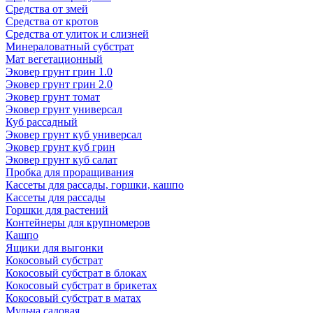
Средства от змей
Средства от кротов
Средства от улиток и слизней
Минераловатный субстрат
Мат вегетационный
Эковер грунт грин 1.0
Эковер грунт грин 2.0
Эковер грунт томат
Эковер грунт универсал
Куб рассадный
Эковер грунт куб универсал
Эковер грунт куб грин
Эковер грунт куб салат
Пробка для проращивания
Кассеты для рассады, горшки, кашпо
Кассеты для рассады
Горшки для растений
Контейнеры для крупномеров
Кашпо
Ящики для выгонки
Кокосовый субстрат
Кокосовый субстрат в блоках
Кокосовый субстрат в брикетах
Кокосовый субстрат в матах
Мульча садовая