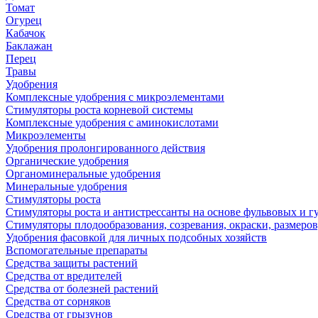
Томат
Огурец
Кабачок
Баклажан
Перец
Травы
Удобрения
Комплексные удобрения с микроэлементами
Стимуляторы роста корневой системы
Комплексные удобрения с аминокислотами
Микроэлементы
Удобрения пролонгированного действия
Органические удобрения
Органоминеральные удобрения
Минеральные удобрения
Стимуляторы роста
Стимуляторы роста и антистрессанты на основе фульвовых и 
Стимуляторы плодообразования, созревания, окраски, размеров,
Удобрения фасовкой для личных подсобных хозяйств
Вспомогательные препараты
Средства защиты растений
Средства от вредителей
Средства от болезней растений
Средства от сорняков
Средства от грызунов