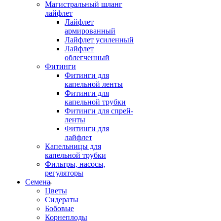
Магистральный шланг
лайфлет
Лайфлет
армированный
Лайфлет усиленный
Лайфлет
облегченный
Фитинги
Фитинги для
капельной ленты
Фитинги для
капельной трубки
Фитинги для спрей-
ленты
Фитинги для
лайфлет
Капельницы для
капельной трубки
Фильтры, насосы,
регуляторы
Семена
Цветы
Сидераты
Бобовые
Корнеплоды