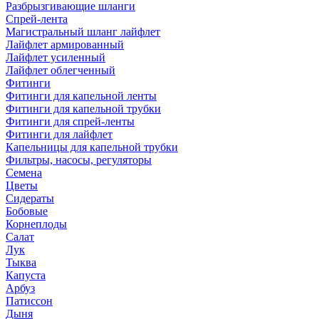
Разбрызгивающие шланги
Спрей-лента
Магистральный шланг лайфлет
Лайфлет армированный
Лайфлет усиленный
Лайфлет облегченный
Фитинги
Фитинги для капельной ленты
Фитинги для капельной трубки
Фитинги для спрей-ленты
Фитинги для лайфлет
Капельницы для капельной трубки
Фильтры, насосы, регуляторы
Семена
Цветы
Сидераты
Бобовые
Корнеплоды
Салат
Лук
Тыква
Капуста
Арбуз
Патиссон
Дыня