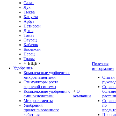
Салат
Лук
Тыква
Капуста
Арбуз
Патиссон
Дыня
Томат
Огурец
Кабачок
Баклажан
Перец
Травы
+ ЕЩЕ 7
Полезная
Удобрения
информация
Комплексные удобрения с
микроэлементами
Статьи
Стимуляторы роста
руково
корневой системы
Справо
Комплексные удобрения с
О
болезн
аминокислотами
компании
растен
Микроэлементы
Справо
Удобрения
по
пролонгированного
вредит
действия
Прогр