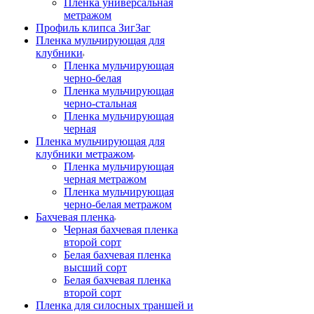
Пленка универсальная
метражом
Профиль клипса ЗигЗаг
Пленка мульчирующая для
клубники
Пленка мульчирующая
черно-белая
Пленка мульчирующая
черно-стальная
Пленка мульчирующая
черная
Пленка мульчирующая для
клубники метражом
Пленка мульчирующая
черная метражом
Пленка мульчирующая
черно-белая метражом
Бахчевая пленка
Черная бахчевая пленка
второй сорт
Белая бахчевая пленка
высший сорт
Белая бахчевая пленка
второй сорт
Пленка для силосных траншей и