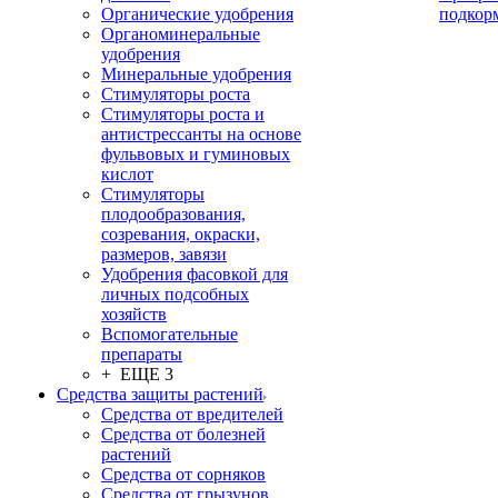
Органические удобрения
подкор
Органоминеральные
удобрения
Минеральные удобрения
Стимуляторы роста
Стимуляторы роста и
антистрессанты на основе
фульвовых и гуминовых
кислот
Стимуляторы
плодообразования,
созревания, окраски,
размеров, завязи
Удобрения фасовкой для
личных подсобных
хозяйств
Вспомогательные
препараты
+ ЕЩЕ 3
Средства защиты растений
Средства от вредителей
Средства от болезней
растений
Средства от сорняков
Средства от грызунов