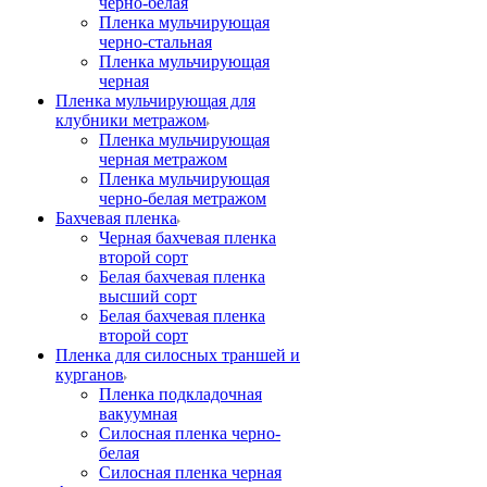
черно-белая
Пленка мульчирующая
черно-стальная
Пленка мульчирующая
черная
Пленка мульчирующая для
клубники метражом
Пленка мульчирующая
черная метражом
Пленка мульчирующая
черно-белая метражом
Бахчевая пленка
Черная бахчевая пленка
второй сорт
Белая бахчевая пленка
высший сорт
Белая бахчевая пленка
второй сорт
Пленка для силосных траншей и
курганов
Пленка подкладочная
вакуумная
Силосная пленка черно-
белая
Силосная пленка черная