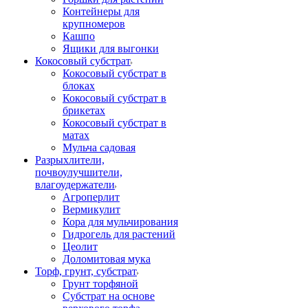
Контейнеры для
крупномеров
Кашпо
Ящики для выгонки
Кокосовый субстрат
Кокосовый субстрат в
блоках
Кокосовый субстрат в
брикетах
Кокосовый субстрат в
матах
Мульча садовая
Разрыхлители,
почвоулучшители,
влагоудержатели
Агроперлит
Вермикулит
Кора для мульчирования
Гидрогель для растений
Цеолит
Доломитовая мука
Торф, грунт, субстрат
Грунт торфяной
Субстрат на основе