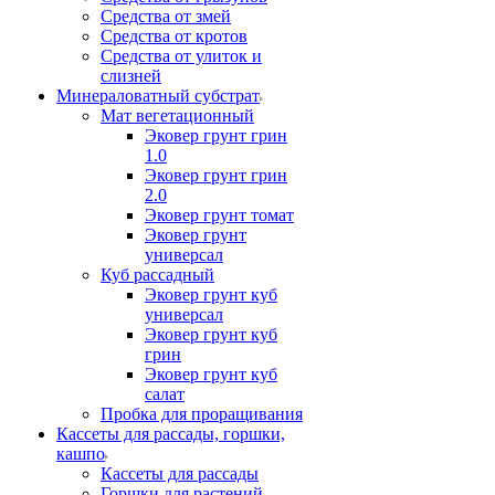
Средства от змей
Средства от кротов
Средства от улиток и
слизней
Минераловатный субстрат
Мат вегетационный
Эковер грунт грин
1.0
Эковер грунт грин
2.0
Эковер грунт томат
Эковер грунт
универсал
Куб рассадный
Эковер грунт куб
универсал
Эковер грунт куб
грин
Эковер грунт куб
салат
Пробка для проращивания
Кассеты для рассады, горшки,
кашпо
Кассеты для рассады
Горшки для растений