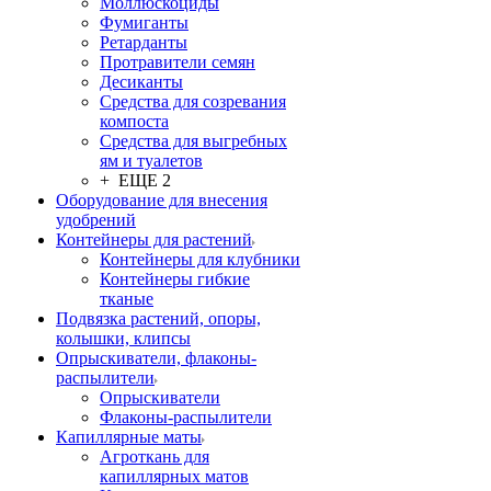
Моллюскоциды
Фумиганты
Ретарданты
Протравители семян
Десиканты
Средства для созревания
компоста
Средства для выгребных
ям и туалетов
+ ЕЩЕ 2
Оборудование для внесения
удобрений
Контейнеры для растений
Контейнеры для клубники
Контейнеры гибкие
тканые
Подвязка растений, опоры,
колышки, клипсы
Опрыскиватели, флаконы-
распылители
Опрыскиватели
Флаконы-распылители
Капиллярные маты
Агроткань для
капиллярных матов