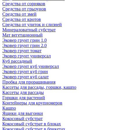
Средства от сорняков
Средства от грызунов
Средства от змей
Средства от кротов
Средства от улиток и слизней
Минераловатный субстрат
Мат вегетационный
Эковер грунт грин 1.0
Эковер грунт грин 2.0
Эковер грунт томат
Эковер грунт универсал
Куб рассадный
Эковер грунт куб универсал
Эковер грунт куб грин
Эковер грунт куб салат
Пробка для проращивания
Кассеты для рассады, горшки, кашпо
Кассеты для рассады
Горшки для растений
Контейнеры для крупномеров
Кашпо
Ящики для выгонки
Кокосовый субстрат
Кокосовый субстрат в блоках
Кокосовый субстрат в брикетах