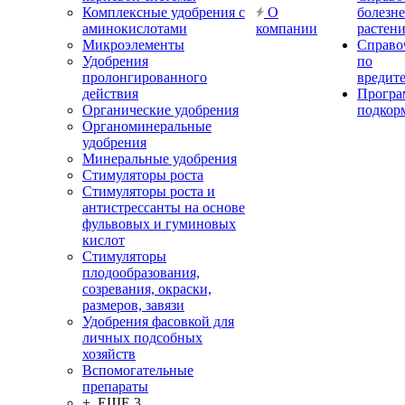
Комплексные удобрения с
О
болезн
аминокислотами
компании
растен
Микроэлементы
Справо
Удобрения
по
пролонгированного
вредит
действия
Прогр
Органические удобрения
подкор
Органоминеральные
удобрения
Минеральные удобрения
Стимуляторы роста
Стимуляторы роста и
антистрессанты на основе
фульвовых и гуминовых
кислот
Стимуляторы
плодообразования,
созревания, окраски,
размеров, завязи
Удобрения фасовкой для
личных подсобных
хозяйств
Вспомогательные
препараты
+ ЕЩЕ 3