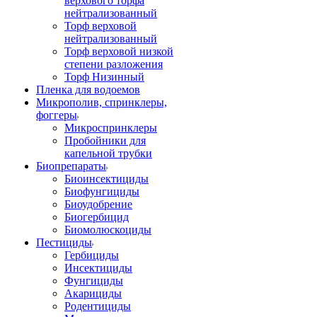
верхового торфа
нейтрализованный
Торф верховой
нейтрализованный
Торф верховой низкой
степени разложения
Торф Низинный
Пленка для водоемов
Микрополив, спринклеры,
фоггеры
Микроспринклеры
Пробойники для
капельной трубки
Биопрепараты
Биоинсектициды
Биофунгициды
Биоудобрение
Биогербицид
Биомолюскоциды
Пестициды
Гербициды
Инсектициды
Фунгициды
Акарициды
Родентициды