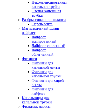
Некомпенсированная
капельная трубка
Слепая капельная
трубка
Разбрызгивающие шланги
Спрей-лента
Магистральный шланг
лайфлет
Лайфлет
армированный
Лайфлет усиленный
Лайфлет
облегченный
Фитинги
Фитинги для
капельной ленты
Фитинги для
капельной трубки
Фитинги для спрей-
ленты
Фитинги для
лайфлет
Капельницы для
капельной трубки
Фильтры, насосы,