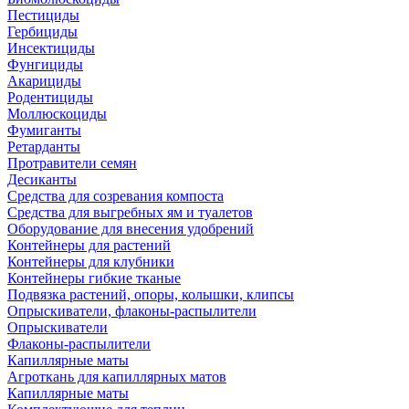
Пестициды
Гербициды
Инсектициды
Фунгициды
Акарициды
Родентициды
Моллюскоциды
Фумиганты
Ретарданты
Протравители семян
Десиканты
Средства для созревания компоста
Средства для выгребных ям и туалетов
Оборудование для внесения удобрений
Контейнеры для растений
Контейнеры для клубники
Контейнеры гибкие тканые
Подвязка растений, опоры, колышки, клипсы
Опрыскиватели, флаконы-распылители
Опрыскиватели
Флаконы-распылители
Капиллярные маты
Агроткань для капиллярных матов
Капиллярные маты