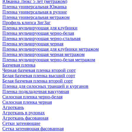
Южанка Люкс 5 лет (метражом)
Пленка универсальная Южанка
Пленка универсальная в рулоне
Пленка универсальная метражом
Профиль клипса ЗигЗаг
Пленка мульчирующая для клубники
Пленка мульчирующая черно-белая
Пленка мульчирующая черно-стальная
Пленка мульчирующая черная
Пленка мульчирующая для клубники метражом
Пленка мульчирующая черная метражом
Пленка мульчирующая черно-белая метражом
Бахчевая пленка
Черная бахчевая пленка второй сорт
Белая бахчевая пленка высший сорт
Белая бахчевая пленка второй сорт
Пленка для силосных траншей и курганов
Пленка подкладочная вакуумная
Силосная пленка черно-белая
Силосная пленка черная
Агроткань
Агроткань в рулонах
Агроткань фасованная
Сетки затеняющие
Сетка затеняющая фасованная