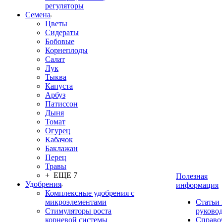
регуляторы
Семена
Цветы
Сидераты
Бобовые
Корнеплоды
Салат
Лук
Тыква
Капуста
Арбуз
Патиссон
Дыня
Томат
Огурец
Кабачок
Баклажан
Перец
Травы
+ ЕЩЕ 7
Полезная
Удобрения
информация
Комплексные удобрения с
микроэлементами
Статьи
Стимуляторы роста
руково
корневой системы
Справо