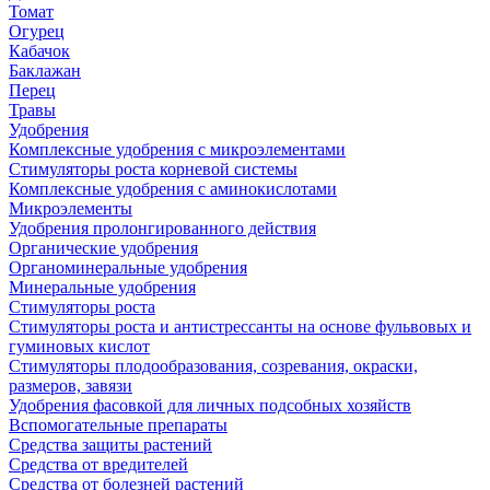
Томат
Огурец
Кабачок
Баклажан
Перец
Травы
Удобрения
Комплексные удобрения с микроэлементами
Стимуляторы роста корневой системы
Комплексные удобрения с аминокислотами
Микроэлементы
Удобрения пролонгированного действия
Органические удобрения
Органоминеральные удобрения
Минеральные удобрения
Стимуляторы роста
Стимуляторы роста и антистрессанты на основе фульвовых и
гуминовых кислот
Стимуляторы плодообразования, созревания, окраски,
размеров, завязи
Удобрения фасовкой для личных подсобных хозяйств
Вспомогательные препараты
Средства защиты растений
Средства от вредителей
Средства от болезней растений