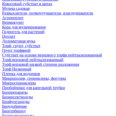
Кокосовый субстрат в матах
Мульча садовая
Разрыхлители, почвоулучшители, влагоудержатели
Агроперлит
Вермикулит
Кора для мульчирования
Гидрогель для растений
Цеолит
Доломитовая мука
Торф, грунт, субстрат
Грунт торфяной
Субстрат на основе верхового торфа нейтрализованный
Торф верховой нейтрализованный
Торф верховой низкой степени разложения
Торф Низинный
Пленка для водоемов
Микрополив, спринклеры, фоггеры
Микроспринклеры
Пробойники для капельной трубки
Биопрепараты
Биоинсектициды
Биофунгициды
Биоудобрение
Биогербицид
Биомолюскоциды