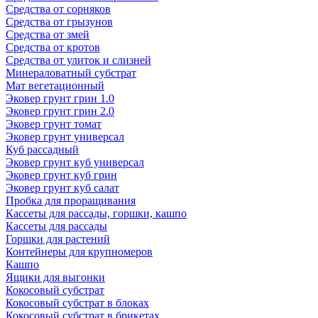
Средства от сорняков
Средства от грызунов
Средства от змей
Средства от кротов
Средства от улиток и слизней
Минераловатный субстрат
Мат вегетационный
Эковер грунт грин 1.0
Эковер грунт грин 2.0
Эковер грунт томат
Эковер грунт универсал
Куб рассадный
Эковер грунт куб универсал
Эковер грунт куб грин
Эковер грунт куб салат
Пробка для проращивания
Кассеты для рассады, горшки, кашпо
Кассеты для рассады
Горшки для растений
Контейнеры для крупномеров
Кашпо
Ящики для выгонки
Кокосовый субстрат
Кокосовый субстрат в блоках
Кокосовый субстрат в брикетах