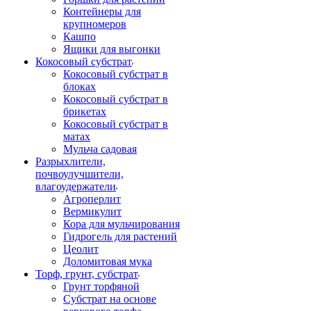
Контейнеры для
крупномеров
Кашпо
Ящики для выгонки
Кокосовый субстрат
Кокосовый субстрат в
блоках
Кокосовый субстрат в
брикетах
Кокосовый субстрат в
матах
Мульча садовая
Разрыхлители,
почвоулучшители,
влагоудержатели
Агроперлит
Вермикулит
Кора для мульчирования
Гидрогель для растений
Цеолит
Доломитовая мука
Торф, грунт, субстрат
Грунт торфяной
Субстрат на основе