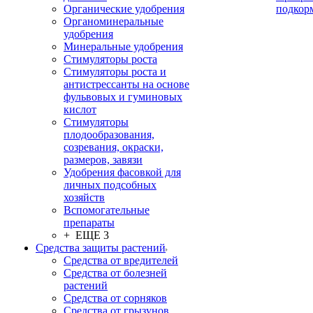
Органические удобрения
подкор
Органоминеральные
удобрения
Минеральные удобрения
Стимуляторы роста
Стимуляторы роста и
антистрессанты на основе
фульвовых и гуминовых
кислот
Стимуляторы
плодообразования,
созревания, окраски,
размеров, завязи
Удобрения фасовкой для
личных подсобных
хозяйств
Вспомогательные
препараты
+ ЕЩЕ 3
Средства защиты растений
Средства от вредителей
Средства от болезней
растений
Средства от сорняков
Средства от грызунов