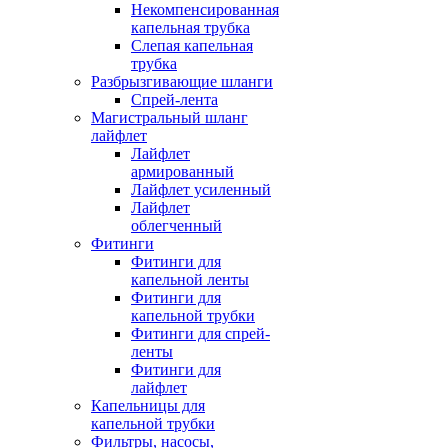
Некомпенсированная
капельная трубка
Слепая капельная
трубка
Разбрызгивающие шланги
Спрей-лента
Магистральный шланг
лайфлет
Лайфлет
армированный
Лайфлет усиленный
Лайфлет
облегченный
Фитинги
Фитинги для
капельной ленты
Фитинги для
капельной трубки
Фитинги для спрей-
ленты
Фитинги для
лайфлет
Капельницы для
капельной трубки
Фильтры, насосы,