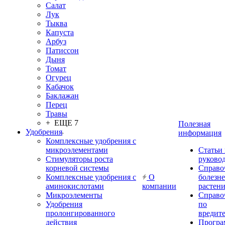
Салат
Лук
Тыква
Капуста
Арбуз
Патиссон
Дыня
Томат
Огурец
Кабачок
Баклажан
Перец
Травы
+ ЕЩЕ 7
Полезная
Удобрения
информация
Комплексные удобрения с
микроэлементами
Статьи
Стимуляторы роста
руково
корневой системы
Справо
Комплексные удобрения с
О
болезн
аминокислотами
компании
растен
Микроэлементы
Справо
Удобрения
по
пролонгированного
вредит
действия
Прогр