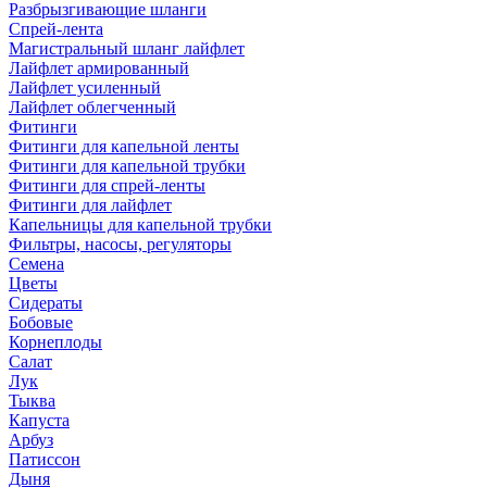
Разбрызгивающие шланги
Спрей-лента
Магистральный шланг лайфлет
Лайфлет армированный
Лайфлет усиленный
Лайфлет облегченный
Фитинги
Фитинги для капельной ленты
Фитинги для капельной трубки
Фитинги для спрей-ленты
Фитинги для лайфлет
Капельницы для капельной трубки
Фильтры, насосы, регуляторы
Семена
Цветы
Сидераты
Бобовые
Корнеплоды
Салат
Лук
Тыква
Капуста
Арбуз
Патиссон
Дыня