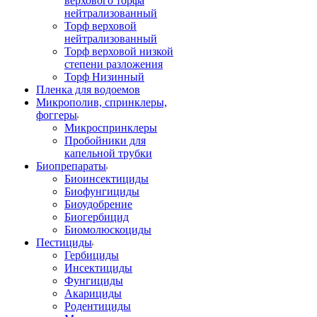
верхового торфа
нейтрализованный
Торф верховой
нейтрализованный
Торф верховой низкой
степени разложения
Торф Низинный
Пленка для водоемов
Микрополив, спринклеры,
фоггеры
Микроспринклеры
Пробойники для
капельной трубки
Биопрепараты
Биоинсектициды
Биофунгициды
Биоудобрение
Биогербицид
Биомолюскоциды
Пестициды
Гербициды
Инсектициды
Фунгициды
Акарициды
Родентициды