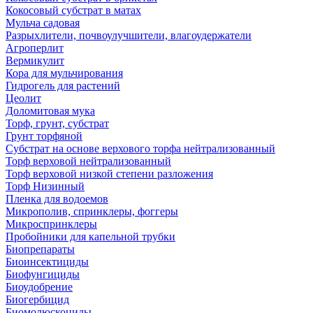
Кокосовый субстрат в матах
Мульча садовая
Разрыхлители, почвоулучшители, влагоудержатели
Агроперлит
Вермикулит
Кора для мульчирования
Гидрогель для растений
Цеолит
Доломитовая мука
Торф, грунт, субстрат
Грунт торфяной
Субстрат на основе верхового торфа нейтрализованный
Торф верховой нейтрализованный
Торф верховой низкой степени разложения
Торф Низинный
Пленка для водоемов
Микрополив, спринклеры, фоггеры
Микроспринклеры
Пробойники для капельной трубки
Биопрепараты
Биоинсектициды
Биофунгициды
Биоудобрение
Биогербицид
Биомолюскоциды