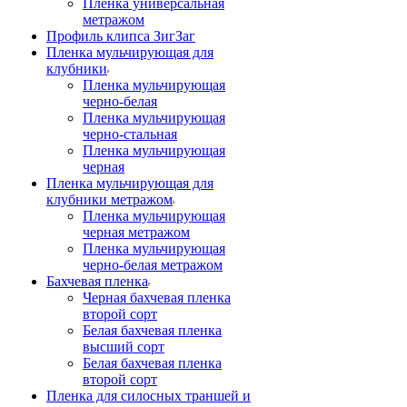
Пленка универсальная
метражом
Профиль клипса ЗигЗаг
Пленка мульчирующая для
клубники
Пленка мульчирующая
черно-белая
Пленка мульчирующая
черно-стальная
Пленка мульчирующая
черная
Пленка мульчирующая для
клубники метражом
Пленка мульчирующая
черная метражом
Пленка мульчирующая
черно-белая метражом
Бахчевая пленка
Черная бахчевая пленка
второй сорт
Белая бахчевая пленка
высший сорт
Белая бахчевая пленка
второй сорт
Пленка для силосных траншей и