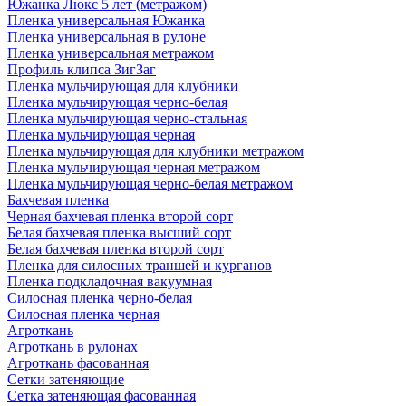
Южанка Люкс 5 лет (метражом)
Пленка универсальная Южанка
Пленка универсальная в рулоне
Пленка универсальная метражом
Профиль клипса ЗигЗаг
Пленка мульчирующая для клубники
Пленка мульчирующая черно-белая
Пленка мульчирующая черно-стальная
Пленка мульчирующая черная
Пленка мульчирующая для клубники метражом
Пленка мульчирующая черная метражом
Пленка мульчирующая черно-белая метражом
Бахчевая пленка
Черная бахчевая пленка второй сорт
Белая бахчевая пленка высший сорт
Белая бахчевая пленка второй сорт
Пленка для силосных траншей и курганов
Пленка подкладочная вакуумная
Силосная пленка черно-белая
Силосная пленка черная
Агроткань
Агроткань в рулонах
Агроткань фасованная
Сетки затеняющие
Сетка затеняющая фасованная