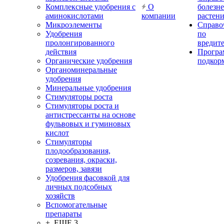
Комплексные удобрения с
О
болезн
аминокислотами
компании
растен
Микроэлементы
Справо
Удобрения
по
пролонгированного
вредит
действия
Прогр
Органические удобрения
подкор
Органоминеральные
удобрения
Минеральные удобрения
Стимуляторы роста
Стимуляторы роста и
антистрессанты на основе
фульвовых и гуминовых
кислот
Стимуляторы
плодообразования,
созревания, окраски,
размеров, завязи
Удобрения фасовкой для
личных подсобных
хозяйств
Вспомогательные
препараты
+ ЕЩЕ 3