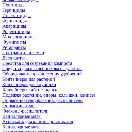
Пестициды
Гербициды
Инсектициды
Фунгициды
Акарициды
Родентициды
Моллюскоциды
Фумиганты
Ретарданты
Протравители семян
Десиканты
Средства для созревания компоста
Средства для выгребных ям и туалетов
Оборудование для внесения удобрений
Контейнеры для растений
Контейнеры для клубники
Контейнеры гибкие тканые
Подвязка растений, опоры, колышки, клипсы
Опрыскиватели, флаконы-распылители
Опрыскиватели
Флаконы-распылители
Капиллярные маты
Агроткань для капиллярных матов
Капиллярные маты