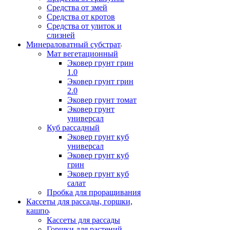
Средства от змей
Средства от кротов
Средства от улиток и
слизней
Минераловатный субстрат
Мат вегетационный
Эковер грунт грин
1.0
Эковер грунт грин
2.0
Эковер грунт томат
Эковер грунт
универсал
Куб рассадный
Эковер грунт куб
универсал
Эковер грунт куб
грин
Эковер грунт куб
салат
Пробка для проращивания
Кассеты для рассады, горшки,
кашпо
Кассеты для рассады
Горшки для растений