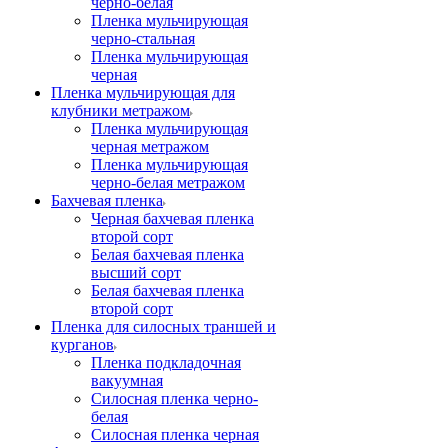
черно-белая
Пленка мульчирующая
черно-стальная
Пленка мульчирующая
черная
Пленка мульчирующая для
клубники метражом
Пленка мульчирующая
черная метражом
Пленка мульчирующая
черно-белая метражом
Бахчевая пленка
Черная бахчевая пленка
второй сорт
Белая бахчевая пленка
высший сорт
Белая бахчевая пленка
второй сорт
Пленка для силосных траншей и
курганов
Пленка подкладочная
вакуумная
Силосная пленка черно-
белая
Силосная пленка черная