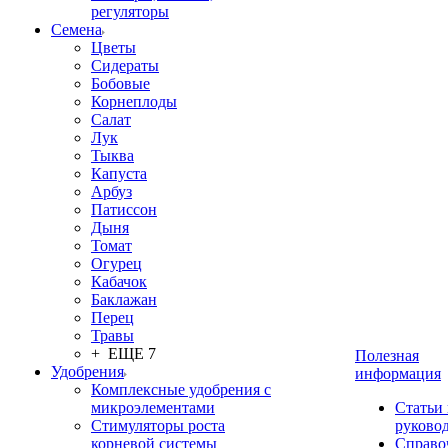
регуляторы
Семена
Цветы
Сидераты
Бобовые
Корнеплоды
Салат
Лук
Тыква
Капуста
Арбуз
Патиссон
Дыня
Томат
Огурец
Кабачок
Баклажан
Перец
Травы
+ ЕЩЕ 7
Полезная
Удобрения
информация
Комплексные удобрения с
микроэлементами
Статьи
Стимуляторы роста
руково
корневой системы
Справо