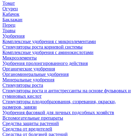
Томат
Огурец
Кабачок
Баклажан
Перец
Травы
Удобрения
Комплексные удобрения с микроэлементами
Стимуляторы роста корневой системы
Комплексные удобрения с аминокислотами
Микроэлементы
Удобрения пролонгированного действия
Органические удобрения
Органоминеральные удобрения
Минеральные удобрения
Стимуляторы роста
Стимуляторы роста и антистрессанты на основе фульвовых и
гуминовых кислот
Стимуляторы плодообразования, созревания, окраски,
размеров, завязи
Удобрения фасовкой для личных подсобных хозяйств
Вспомогательные препараты
Средства защиты растений
Средства от вредителей
Средства от болезней растений