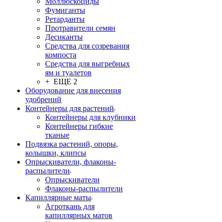
Моллюскоциды
Фумиганты
Ретарданты
Протравители семян
Десиканты
Средства для созревания
компоста
Средства для выгребных
ям и туалетов
+ ЕЩЕ 2
Оборудование для внесения
удобрений
Контейнеры для растений
Контейнеры для клубники
Контейнеры гибкие
тканые
Подвязка растений, опоры,
колышки, клипсы
Опрыскиватели, флаконы-
распылители
Опрыскиватели
Флаконы-распылители
Капиллярные маты
Агроткань для
капиллярных матов