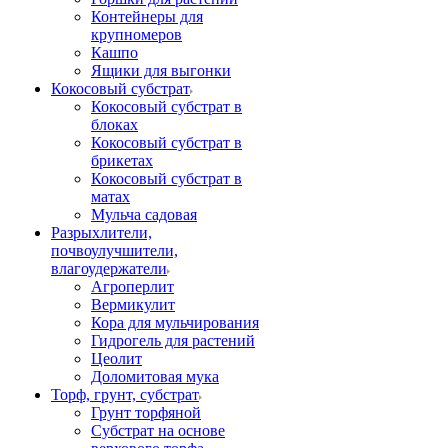
Контейнеры для
крупномеров
Кашпо
Ящики для выгонки
Кокосовый субстрат
Кокосовый субстрат в
блоках
Кокосовый субстрат в
брикетах
Кокосовый субстрат в
матах
Мульча садовая
Разрыхлители,
почвоулучшители,
влагоудержатели
Агроперлит
Вермикулит
Кора для мульчирования
Гидрогель для растений
Цеолит
Доломитовая мука
Торф, грунт, субстрат
Грунт торфяной
Субстрат на основе