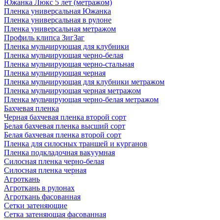
Южанка Люкс 5 лет (метражом)
Пленка универсальная Южанка
Пленка универсальная в рулоне
Пленка универсальная метражом
Профиль клипса ЗигЗаг
Пленка мульчирующая для клубники
Пленка мульчирующая черно-белая
Пленка мульчирующая черно-стальная
Пленка мульчирующая черная
Пленка мульчирующая для клубники метражом
Пленка мульчирующая черная метражом
Пленка мульчирующая черно-белая метражом
Бахчевая пленка
Черная бахчевая пленка второй сорт
Белая бахчевая пленка высший сорт
Белая бахчевая пленка второй сорт
Пленка для силосных траншей и курганов
Пленка подкладочная вакуумная
Силосная пленка черно-белая
Силосная пленка черная
Агроткань
Агроткань в рулонах
Агроткань фасованная
Сетки затеняющие
Сетка затеняющая фасованная