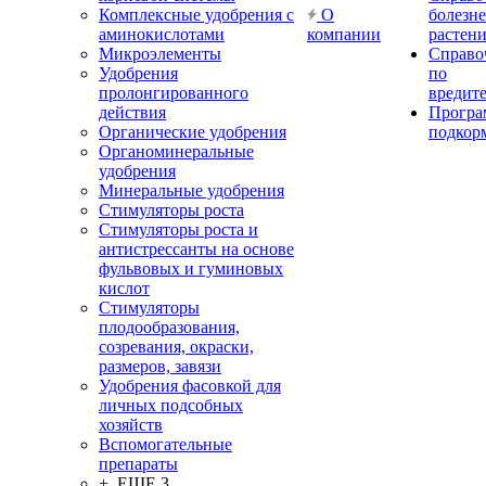
Комплексные удобрения с
О
болезн
аминокислотами
компании
растен
Микроэлементы
Справо
Удобрения
по
пролонгированного
вредит
действия
Прогр
Органические удобрения
подкор
Органоминеральные
удобрения
Минеральные удобрения
Стимуляторы роста
Стимуляторы роста и
антистрессанты на основе
фульвовых и гуминовых
кислот
Стимуляторы
плодообразования,
созревания, окраски,
размеров, завязи
Удобрения фасовкой для
личных подсобных
хозяйств
Вспомогательные
препараты
+ ЕЩЕ 3