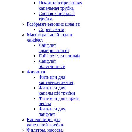
Некомпенсированная
капельная трубка
Слепая капельная
трубка
Разбрызгивающие шланги
Спрей-лента
Магистральный шланг
лайфлет
Лайфлет
армированный
Лайфлет усиленный
Лайфлет
облегченный
Фитинги
Фитинги для
капельной ленты
Фитинги для
капельной трубки
Фитинги для спрей-
ленты
Фитинги для
лайфлет
Капельницы для
капельной трубки
Фильтры, насосы,