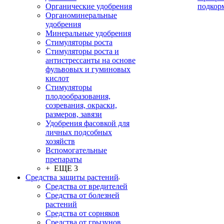
Органические удобрения
подкор
Органоминеральные
удобрения
Минеральные удобрения
Стимуляторы роста
Стимуляторы роста и
антистрессанты на основе
фульвовых и гуминовых
кислот
Стимуляторы
плодообразования,
созревания, окраски,
размеров, завязи
Удобрения фасовкой для
личных подсобных
хозяйств
Вспомогательные
препараты
+ ЕЩЕ 3
Средства защиты растений
Средства от вредителей
Средства от болезней
растений
Средства от сорняков
Средства от грызунов