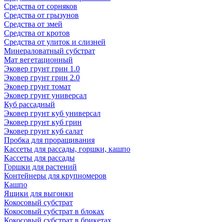
Средства от сорняков
Средства от грызунов
Средства от змей
Средства от кротов
Средства от улиток и слизней
Минераловатный субстрат
Мат вегетационный
Эковер грунт грин 1.0
Эковер грунт грин 2.0
Эковер грунт томат
Эковер грунт универсал
Куб рассадный
Эковер грунт куб универсал
Эковер грунт куб грин
Эковер грунт куб салат
Пробка для проращивания
Кассеты для рассады, горшки, кашпо
Кассеты для рассады
Горшки для растений
Контейнеры для крупномеров
Кашпо
Ящики для выгонки
Кокосовый субстрат
Кокосовый субстрат в блоках
Кокосовый субстрат в брикетах