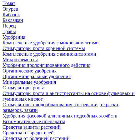
Томат
Огурец
Кабачок
Баклажан
Перец
Травы
Удобрения
Комплексные удобрения с микроэлементами
Стимуляторы роста корневой системы
Комплексные удобрения с аминокислотами
Микроэлементы
Удобрения пролонгированного действия
Органические удобрения
Органоминеральные удобрения
Минеральные удобрения
Стимуляторы роста
Стимуляторы роста и антистрессанты на основе фульвовых и
гуминовых кислот
Стимуляторы плодообразования, созревания, окраски,
размеров, завязи
Удобрения фасовкой для личных подсобных хозяйств
Вспомогательные препараты
Средства защиты растений
Средства от вредителей
Средства от болезней растений