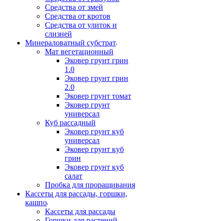
Средства от змей
Средства от кротов
Средства от улиток и
слизней
Минераловатный субстрат
Мат вегетационный
Эковер грунт грин
1.0
Эковер грунт грин
2.0
Эковер грунт томат
Эковер грунт
универсал
Куб рассадный
Эковер грунт куб
универсал
Эковер грунт куб
грин
Эковер грунт куб
салат
Пробка для проращивания
Кассеты для рассады, горшки,
кашпо
Кассеты для рассады
Горшки для растений