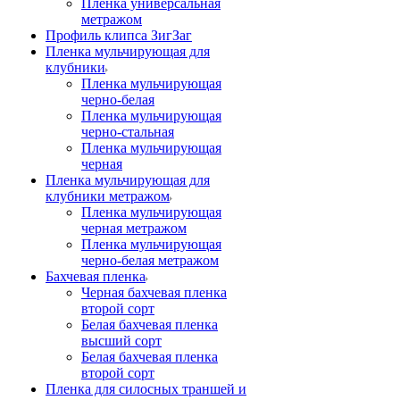
Пленка универсальная
метражом
Профиль клипса ЗигЗаг
Пленка мульчирующая для
клубники
Пленка мульчирующая
черно-белая
Пленка мульчирующая
черно-стальная
Пленка мульчирующая
черная
Пленка мульчирующая для
клубники метражом
Пленка мульчирующая
черная метражом
Пленка мульчирующая
черно-белая метражом
Бахчевая пленка
Черная бахчевая пленка
второй сорт
Белая бахчевая пленка
высший сорт
Белая бахчевая пленка
второй сорт
Пленка для силосных траншей и