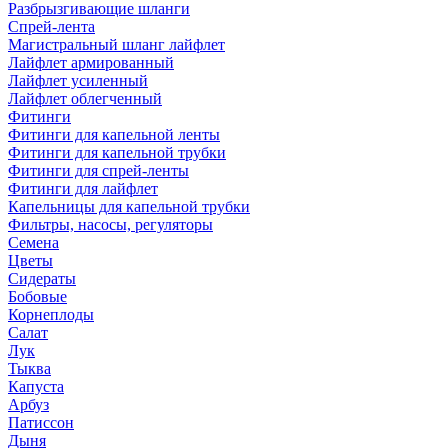
Разбрызгивающие шланги
Спрей-лента
Магистральный шланг лайфлет
Лайфлет армированный
Лайфлет усиленный
Лайфлет облегченный
Фитинги
Фитинги для капельной ленты
Фитинги для капельной трубки
Фитинги для спрей-ленты
Фитинги для лайфлет
Капельницы для капельной трубки
Фильтры, насосы, регуляторы
Семена
Цветы
Сидераты
Бобовые
Корнеплоды
Салат
Лук
Тыква
Капуста
Арбуз
Патиссон
Дыня