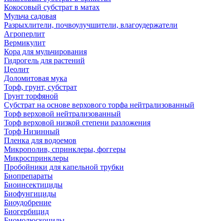
Кокосовый субстрат в матах
Мульча садовая
Разрыхлители, почвоулучшители, влагоудержатели
Агроперлит
Вермикулит
Кора для мульчирования
Гидрогель для растений
Цеолит
Доломитовая мука
Торф, грунт, субстрат
Грунт торфяной
Субстрат на основе верхового торфа нейтрализованный
Торф верховой нейтрализованный
Торф верховой низкой степени разложения
Торф Низинный
Пленка для водоемов
Микрополив, спринклеры, фоггеры
Микроспринклеры
Пробойники для капельной трубки
Биопрепараты
Биоинсектициды
Биофунгициды
Биоудобрение
Биогербицид
Биомолюскоциды