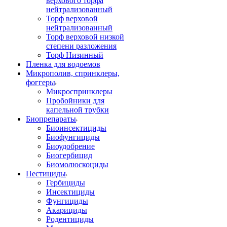
верхового торфа
нейтрализованный
Торф верховой
нейтрализованный
Торф верховой низкой
степени разложения
Торф Низинный
Пленка для водоемов
Микрополив, спринклеры,
фоггеры
Микроспринклеры
Пробойники для
капельной трубки
Биопрепараты
Биоинсектициды
Биофунгициды
Биоудобрение
Биогербицид
Биомолюскоциды
Пестициды
Гербициды
Инсектициды
Фунгициды
Акарициды
Родентициды