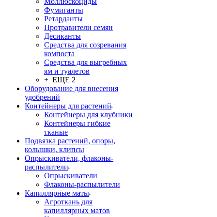
Моллюскоциды
Фумиганты
Ретарданты
Протравители семян
Десиканты
Средства для созревания
компоста
Средства для выгребных
ям и туалетов
+ ЕЩЕ 2
Оборудование для внесения
удобрений
Контейнеры для растений
Контейнеры для клубники
Контейнеры гибкие
тканые
Подвязка растений, опоры,
колышки, клипсы
Опрыскиватели, флаконы-
распылители
Опрыскиватели
Флаконы-распылители
Капиллярные маты
Агроткань для
капиллярных матов