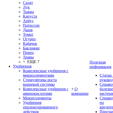
Салат
Лук
Тыква
Капуста
Арбуз
Патиссон
Дыня
Томат
Огурец
Кабачок
Баклажан
Перец
Травы
+ ЕЩЕ 7
Полезная
Удобрения
информация
Комплексные удобрения с
микроэлементами
Статьи
Стимуляторы роста
руково
корневой системы
Справо
Комплексные удобрения с
О
болезн
аминокислотами
компании
растен
Микроэлементы
Справо
Удобрения
по
пролонгированного
вредит
действия
Прогр