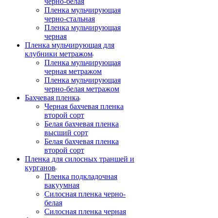
черно-белая
Пленка мульчирующая
черно-стальная
Пленка мульчирующая
черная
Пленка мульчирующая для
клубники метражом
Пленка мульчирующая
черная метражом
Пленка мульчирующая
черно-белая метражом
Бахчевая пленка
Черная бахчевая пленка
второй сорт
Белая бахчевая пленка
высший сорт
Белая бахчевая пленка
второй сорт
Пленка для силосных траншей и
курганов
Пленка подкладочная
вакуумная
Силосная пленка черно-
белая
Силосная пленка черная