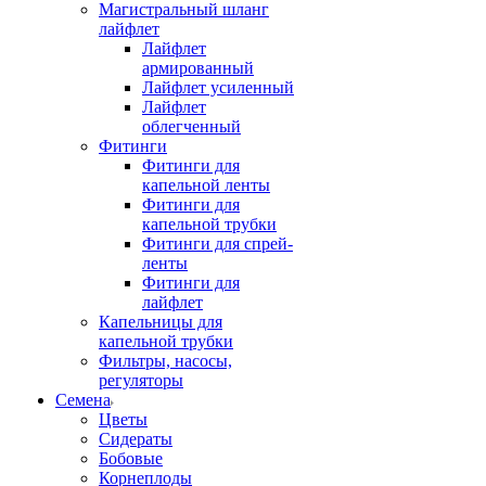
Магистральный шланг
лайфлет
Лайфлет
армированный
Лайфлет усиленный
Лайфлет
облегченный
Фитинги
Фитинги для
капельной ленты
Фитинги для
капельной трубки
Фитинги для спрей-
ленты
Фитинги для
лайфлет
Капельницы для
капельной трубки
Фильтры, насосы,
регуляторы
Семена
Цветы
Сидераты
Бобовые
Корнеплоды