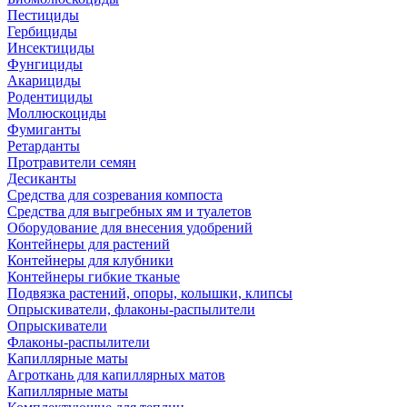
Пестициды
Гербициды
Инсектициды
Фунгициды
Акарициды
Родентициды
Моллюскоциды
Фумиганты
Ретарданты
Протравители семян
Десиканты
Средства для созревания компоста
Средства для выгребных ям и туалетов
Оборудование для внесения удобрений
Контейнеры для растений
Контейнеры для клубники
Контейнеры гибкие тканые
Подвязка растений, опоры, колышки, клипсы
Опрыскиватели, флаконы-распылители
Опрыскиватели
Флаконы-распылители
Капиллярные маты
Агроткань для капиллярных матов
Капиллярные маты