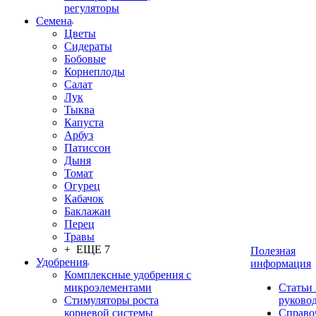
регуляторы
Семена
Цветы
Сидераты
Бобовые
Корнеплоды
Салат
Лук
Тыква
Капуста
Арбуз
Патиссон
Дыня
Томат
Огурец
Кабачок
Баклажан
Перец
Травы
+ ЕЩЕ 7
Полезная
Удобрения
информация
Комплексные удобрения с
микроэлементами
Статьи
Стимуляторы роста
руково
корневой системы
Справо