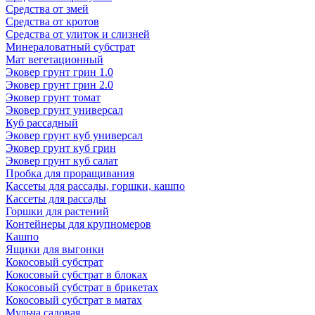
Средства от змей
Средства от кротов
Средства от улиток и слизней
Минераловатный субстрат
Мат вегетационный
Эковер грунт грин 1.0
Эковер грунт грин 2.0
Эковер грунт томат
Эковер грунт универсал
Куб рассадный
Эковер грунт куб универсал
Эковер грунт куб грин
Эковер грунт куб салат
Пробка для проращивания
Кассеты для рассады, горшки, кашпо
Кассеты для рассады
Горшки для растений
Контейнеры для крупномеров
Кашпо
Ящики для выгонки
Кокосовый субстрат
Кокосовый субстрат в блоках
Кокосовый субстрат в брикетах
Кокосовый субстрат в матах
Мульча садовая