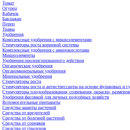
Томат
Огурец
Кабачок
Баклажан
Перец
Травы
Удобрения
Комплексные удобрения с микроэлементами
Стимуляторы роста корневой системы
Комплексные удобрения с аминокислотами
Микроэлементы
Удобрения пролонгированного действия
Органические удобрения
Органоминеральные удобрения
Минеральные удобрения
Стимуляторы роста
Стимуляторы роста и антистрессанты на основе фульвовых и 
Стимуляторы плодообразования, созревания, окраски, размеров,
Удобрения фасовкой для личных подсобных хозяйств
Вспомогательные препараты
Средства защиты растений
Средства от вредителей
Средства от болезней растений
Средства от сорняков
Средства от грызунов