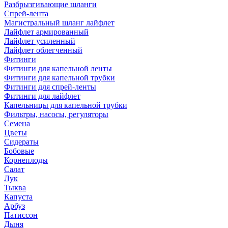
Разбрызгивающие шланги
Спрей-лента
Магистральный шланг лайфлет
Лайфлет армированный
Лайфлет усиленный
Лайфлет облегченный
Фитинги
Фитинги для капельной ленты
Фитинги для капельной трубки
Фитинги для спрей-ленты
Фитинги для лайфлет
Капельницы для капельной трубки
Фильтры, насосы, регуляторы
Семена
Цветы
Сидераты
Бобовые
Корнеплоды
Салат
Лук
Тыква
Капуста
Арбуз
Патиссон
Дыня