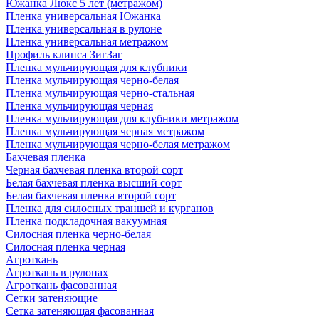
Южанка Люкс 5 лет (метражом)
Пленка универсальная Южанка
Пленка универсальная в рулоне
Пленка универсальная метражом
Профиль клипса ЗигЗаг
Пленка мульчирующая для клубники
Пленка мульчирующая черно-белая
Пленка мульчирующая черно-стальная
Пленка мульчирующая черная
Пленка мульчирующая для клубники метражом
Пленка мульчирующая черная метражом
Пленка мульчирующая черно-белая метражом
Бахчевая пленка
Черная бахчевая пленка второй сорт
Белая бахчевая пленка высший сорт
Белая бахчевая пленка второй сорт
Пленка для силосных траншей и курганов
Пленка подкладочная вакуумная
Силосная пленка черно-белая
Силосная пленка черная
Агроткань
Агроткань в рулонах
Агроткань фасованная
Сетки затеняющие
Сетка затеняющая фасованная