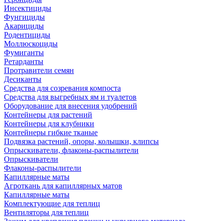
Инсектициды
Фунгициды
Акарициды
Родентициды
Моллюскоциды
Фумиганты
Ретарданты
Протравители семян
Десиканты
Средства для созревания компоста
Средства для выгребных ям и туалетов
Оборудование для внесения удобрений
Контейнеры для растений
Контейнеры для клубники
Контейнеры гибкие тканые
Подвязка растений, опоры, колышки, клипсы
Опрыскиватели, флаконы-распылители
Опрыскиватели
Флаконы-распылители
Капиллярные маты
Агроткань для капиллярных матов
Капиллярные маты
Комплектующие для теплиц
Вентиляторы для теплиц