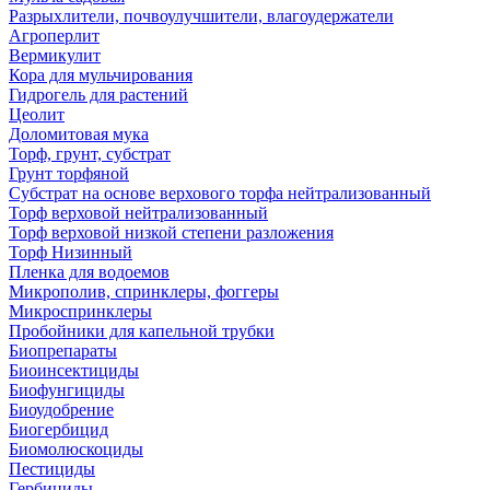
Разрыхлители, почвоулучшители, влагоудержатели
Агроперлит
Вермикулит
Кора для мульчирования
Гидрогель для растений
Цеолит
Доломитовая мука
Торф, грунт, субстрат
Грунт торфяной
Субстрат на основе верхового торфа нейтрализованный
Торф верховой нейтрализованный
Торф верховой низкой степени разложения
Торф Низинный
Пленка для водоемов
Микрополив, спринклеры, фоггеры
Микроспринклеры
Пробойники для капельной трубки
Биопрепараты
Биоинсектициды
Биофунгициды
Биоудобрение
Биогербицид
Биомолюскоциды
Пестициды
Гербициды