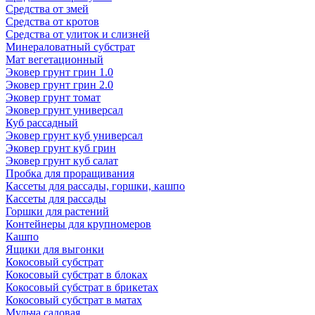
Средства от змей
Средства от кротов
Средства от улиток и слизней
Минераловатный субстрат
Мат вегетационный
Эковер грунт грин 1.0
Эковер грунт грин 2.0
Эковер грунт томат
Эковер грунт универсал
Куб рассадный
Эковер грунт куб универсал
Эковер грунт куб грин
Эковер грунт куб салат
Пробка для проращивания
Кассеты для рассады, горшки, кашпо
Кассеты для рассады
Горшки для растений
Контейнеры для крупномеров
Кашпо
Ящики для выгонки
Кокосовый субстрат
Кокосовый субстрат в блоках
Кокосовый субстрат в брикетах
Кокосовый субстрат в матах
Мульча садовая