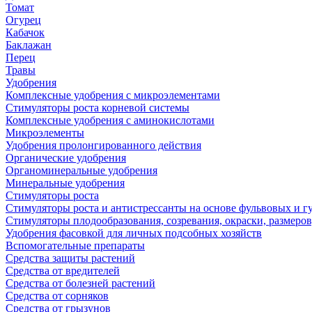
Томат
Огурец
Кабачок
Баклажан
Перец
Травы
Удобрения
Комплексные удобрения с микроэлементами
Стимуляторы роста корневой системы
Комплексные удобрения с аминокислотами
Микроэлементы
Удобрения пролонгированного действия
Органические удобрения
Органоминеральные удобрения
Минеральные удобрения
Стимуляторы роста
Стимуляторы роста и антистрессанты на основе фульвовых и 
Стимуляторы плодообразования, созревания, окраски, размеров,
Удобрения фасовкой для личных подсобных хозяйств
Вспомогательные препараты
Средства защиты растений
Средства от вредителей
Средства от болезней растений
Средства от сорняков
Средства от грызунов