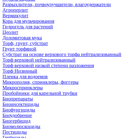
Разрыхлители, почвоулучшители, влагоудержатели
Агроперлит
Вермикулит
Кора для мульчирования
Гидрогель для растений
Цеолит
Доломитовая мука
Торф, грунт, субстрат
Грунт торфяной
Субстрат на основе верхового торфа нейтрализованный
Торф верховой нейтрализованный
Торф верховой низкой степени разложения
Торф Низинный
Пленка для водоемов
Микрополив, спринклеры, фоггеры
Микроспринклеры
Пробойники для капельной трубки
Биопрепараты
Биоинсектициды
Биофунгициды
Биоудобрение
Биогербицид
Биомолюскоциды
Пестициды
Гербициды