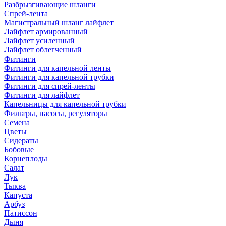
Разбрызгивающие шланги
Спрей-лента
Магистральный шланг лайфлет
Лайфлет армированный
Лайфлет усиленный
Лайфлет облегченный
Фитинги
Фитинги для капельной ленты
Фитинги для капельной трубки
Фитинги для спрей-ленты
Фитинги для лайфлет
Капельницы для капельной трубки
Фильтры, насосы, регуляторы
Семена
Цветы
Сидераты
Бобовые
Корнеплоды
Салат
Лук
Тыква
Капуста
Арбуз
Патиссон
Дыня