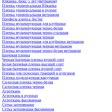
Южанка Люкс 5 лет (метражом)
Пленка универсальная Южанка
Пленка универсальная в рулоне
Пленка универсальная метражом
Профиль клипса ЗигЗаг
Пленка мульчирующая для клубники
Пленка мульчирующая черно-белая
Пленка мульчирующая черно-стальная
Пленка мульчирующая черная
Пленка мульчирующая для клубники метражом
Пленка мульчирующая черная метражом
Пленка мульчирующая черно-белая метражом
Бахчевая пленка
Черная бахчевая пленка второй сорт
Белая бахчевая пленка высший сорт
Белая бахчевая пленка второй сорт
Пленка для силосных траншей и курганов
Пленка подкладочная вакуумная
Силосная пленка черно-белая
Силосная пленка черная
Агроткань
Агроткань в рулонах
Агроткань фасованная
Сетки затеняющие
Сетка затеняющая фасованная