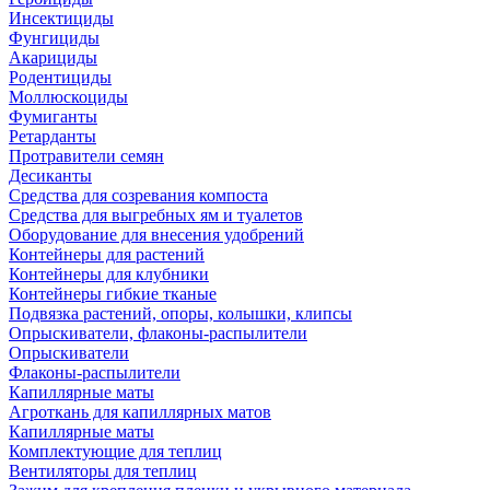
Инсектициды
Фунгициды
Акарициды
Родентициды
Моллюскоциды
Фумиганты
Ретарданты
Протравители семян
Десиканты
Средства для созревания компоста
Средства для выгребных ям и туалетов
Оборудование для внесения удобрений
Контейнеры для растений
Контейнеры для клубники
Контейнеры гибкие тканые
Подвязка растений, опоры, колышки, клипсы
Опрыскиватели, флаконы-распылители
Опрыскиватели
Флаконы-распылители
Капиллярные маты
Агроткань для капиллярных матов
Капиллярные маты
Комплектующие для теплиц
Вентиляторы для теплиц