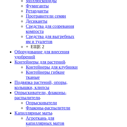
Моллюскоциды
Фумиганты
Ретарданты
Протравители семян
Десиканты
Средства для созревания
компоста
Средства для выгребных
ям и туалетов
+ ЕЩЕ 2
Оборудование для внесения
удобрений
Контейнеры для растений
Контейнеры для клубники
Контейнеры гибкие
тканые
Подвязка растений, опоры,
колышки, клипсы
Опрыскиватели, флаконы-
распылители
Опрыскиватели
Флаконы-распылители
Капиллярные маты
Агроткань для
капиллярных матов