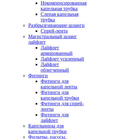
Некомпенсированная
капельная трубка
Слепая капельная
трубка
Разбрызгивающие шланги
Спрей-лента
Магистральный шланг
лайфлет
Лайфлет
армированный
Лайфлет усиленный
Лайфлет
облегченный
Фитинги
Фитинги для
капельной ленты
Фитинги для
капельной трубки
Фитинги для спрей-
ленты
Фитинги для
лайфлет
Капельницы для
капельной трубки
Фильтры, насосы,