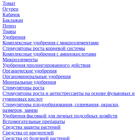
Томат
Огурец
Кабачок
Баклажан
Перец
Травы
Удобрения
Комплексные удобрения с микроэлементами
Стимуляторы роста корневой системы
Комплексные удобрения с аминокислотами
Микроэлементы
Удобрения пролонгированного действия
Органические удобрения
Органоминеральные удобрения
Минеральные удобрения
Стимуляторы роста
Стимуляторы роста и антистрессанты на основе фульвовых и
гуминовых кислот
Стимуляторы плодообразования, созревания, окраски,
размеров, завязи
Удобрения фасовкой для личных подсобных хозяйств
Вспомогательные препараты
Средства защиты растений
Средства от вредителей
Средства от болезней растений