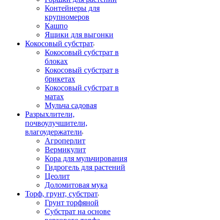
Контейнеры для
крупномеров
Кашпо
Ящики для выгонки
Кокосовый субстрат
Кокосовый субстрат в
блоках
Кокосовый субстрат в
брикетах
Кокосовый субстрат в
матах
Мульча садовая
Разрыхлители,
почвоулучшители,
влагоудержатели
Агроперлит
Вермикулит
Кора для мульчирования
Гидрогель для растений
Цеолит
Доломитовая мука
Торф, грунт, субстрат
Грунт торфяной
Субстрат на основе