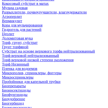
Кокосовый субстрат в матах
Мульча садовая
Разрыхлители, почвоулучшители, влагоудержатели
Агроперлит
Вермикулит
Кора для мульчирования
Гидрогель для растений
Цеолит
Доломитовая мука
Торф, грунт, субстрат
Грунт торфяной
Субстрат на основе верхового торфа нейтрализованный
Торф верховой нейтрализованный
Торф верховой низкой степени разложения
Торф Низинный
Пленка для водоемов
Микрополив, спринклеры, фоггеры
Микроспринклеры
Пробойники для капельной трубки
Биопрепараты
Биоинсектициды
Биофунгициды
Биоудобрение
Биогербицид
Биомолюскоциды