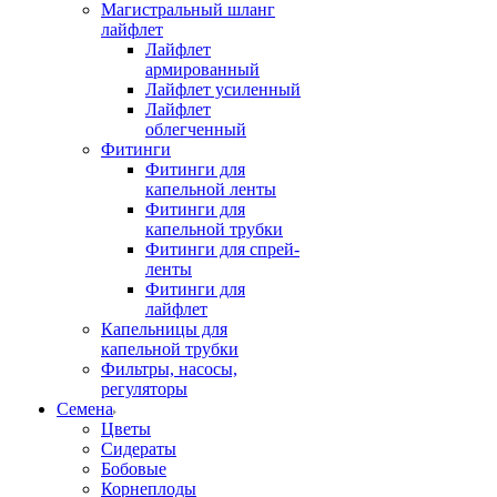
Магистральный шланг
лайфлет
Лайфлет
армированный
Лайфлет усиленный
Лайфлет
облегченный
Фитинги
Фитинги для
капельной ленты
Фитинги для
капельной трубки
Фитинги для спрей-
ленты
Фитинги для
лайфлет
Капельницы для
капельной трубки
Фильтры, насосы,
регуляторы
Семена
Цветы
Сидераты
Бобовые
Корнеплоды