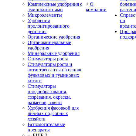
Комплексные удобрения с
О
болезн
аминокислотами
компании
растен
Микроэлементы
Справо
Удобрения
по
пролонгированного
вредит
действия
Прогр
Органические удобрения
подкор
Органоминеральные
удобрения
Минеральные удобрения
Стимуляторы роста
Стимуляторы роста и
антистрессанты на основе
фульвовых и гуминовых
кислот
Стимуляторы
плодообразования,
созревания, окраски,
размеров, завязи
Удобрения фасовкой для
личных подсобных
хозяйств
Вспомогательные
препараты
+ ЕЩЕ 3