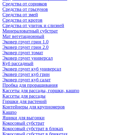
Средства от сорняков
Средства от грызунов
Средства от змей
Средства от кротов
Средства от улиток и слизней
Минераловатный субстрат
Мат вегетационный
Эковер грунт грин 1.0
Эковер грунт грин 2.0
Эковер грунт томат
Эковер грунт универсал
Куб рассадный
Эковер грунт куб универсал
Эковер грунт куб грин
Эковер грунт куб салат
Пробка для проращивания
Кассеты для рассады, горшки, кашпо
Кассеты для рассады
Горшки для растений
Контейнеры для крупномеров
Кашпо
Ящики для выгонки
Кокосовый субстрат
Кокосовый субстрат в блоках
Кокосовый субстрат в брикетах