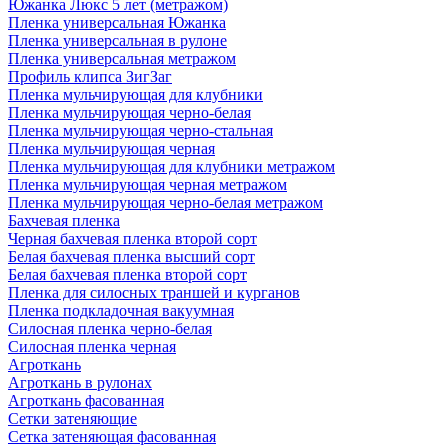
Южанка Люкс 5 лет (метражом)
Пленка универсальная Южанка
Пленка универсальная в рулоне
Пленка универсальная метражом
Профиль клипса ЗигЗаг
Пленка мульчирующая для клубники
Пленка мульчирующая черно-белая
Пленка мульчирующая черно-стальная
Пленка мульчирующая черная
Пленка мульчирующая для клубники метражом
Пленка мульчирующая черная метражом
Пленка мульчирующая черно-белая метражом
Бахчевая пленка
Черная бахчевая пленка второй сорт
Белая бахчевая пленка высший сорт
Белая бахчевая пленка второй сорт
Пленка для силосных траншей и курганов
Пленка подкладочная вакуумная
Силосная пленка черно-белая
Силосная пленка черная
Агроткань
Агроткань в рулонах
Агроткань фасованная
Сетки затеняющие
Сетка затеняющая фасованная