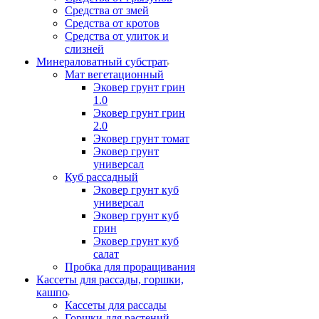
Средства от змей
Средства от кротов
Средства от улиток и
слизней
Минераловатный субстрат
Мат вегетационный
Эковер грунт грин
1.0
Эковер грунт грин
2.0
Эковер грунт томат
Эковер грунт
универсал
Куб рассадный
Эковер грунт куб
универсал
Эковер грунт куб
грин
Эковер грунт куб
салат
Пробка для проращивания
Кассеты для рассады, горшки,
кашпо
Кассеты для рассады
Горшки для растений