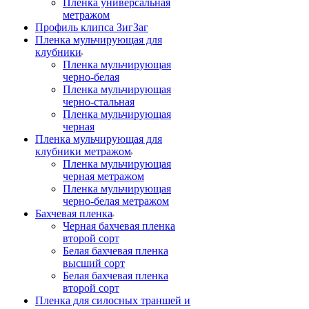
Пленка универсальная
метражом
Профиль клипса ЗигЗаг
Пленка мульчирующая для
клубники
Пленка мульчирующая
черно-белая
Пленка мульчирующая
черно-стальная
Пленка мульчирующая
черная
Пленка мульчирующая для
клубники метражом
Пленка мульчирующая
черная метражом
Пленка мульчирующая
черно-белая метражом
Бахчевая пленка
Черная бахчевая пленка
второй сорт
Белая бахчевая пленка
высший сорт
Белая бахчевая пленка
второй сорт
Пленка для силосных траншей и