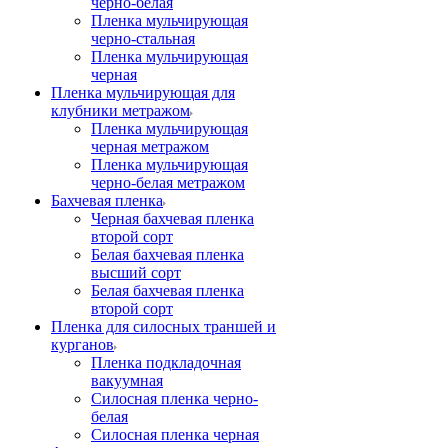
черно-белая
Пленка мульчирующая
черно-стальная
Пленка мульчирующая
черная
Пленка мульчирующая для
клубники метражом
Пленка мульчирующая
черная метражом
Пленка мульчирующая
черно-белая метражом
Бахчевая пленка
Черная бахчевая пленка
второй сорт
Белая бахчевая пленка
высший сорт
Белая бахчевая пленка
второй сорт
Пленка для силосных траншей и
курганов
Пленка подкладочная
вакуумная
Силосная пленка черно-
белая
Силосная пленка черная