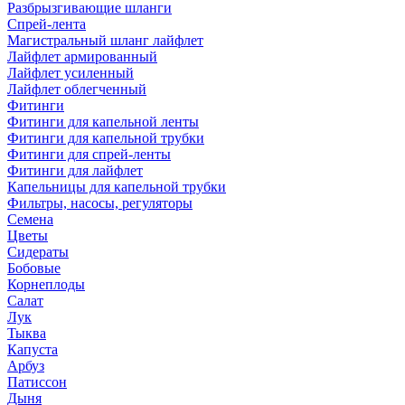
Разбрызгивающие шланги
Спрей-лента
Магистральный шланг лайфлет
Лайфлет армированный
Лайфлет усиленный
Лайфлет облегченный
Фитинги
Фитинги для капельной ленты
Фитинги для капельной трубки
Фитинги для спрей-ленты
Фитинги для лайфлет
Капельницы для капельной трубки
Фильтры, насосы, регуляторы
Семена
Цветы
Сидераты
Бобовые
Корнеплоды
Салат
Лук
Тыква
Капуста
Арбуз
Патиссон
Дыня