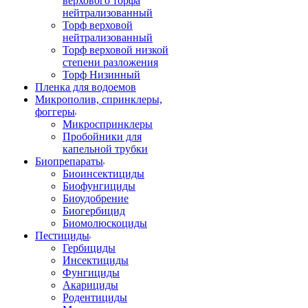
верхового торфа
нейтрализованный
Торф верховой
нейтрализованный
Торф верховой низкой
степени разложения
Торф Низинный
Пленка для водоемов
Микрополив, спринклеры,
фоггеры
Микроспринклеры
Пробойники для
капельной трубки
Биопрепараты
Биоинсектициды
Биофунгициды
Биоудобрение
Биогербицид
Биомолюскоциды
Пестициды
Гербициды
Инсектициды
Фунгициды
Акарициды
Родентициды