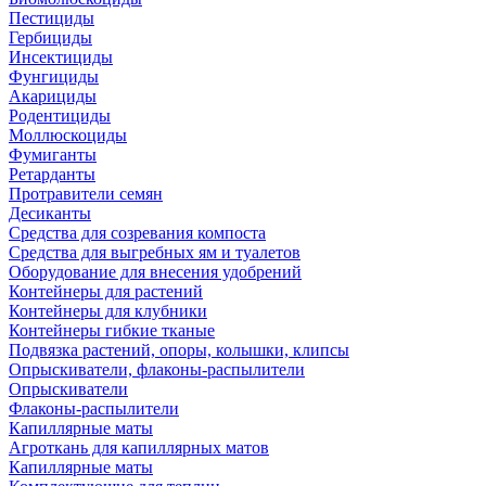
Пестициды
Гербициды
Инсектициды
Фунгициды
Акарициды
Родентициды
Моллюскоциды
Фумиганты
Ретарданты
Протравители семян
Десиканты
Средства для созревания компоста
Средства для выгребных ям и туалетов
Оборудование для внесения удобрений
Контейнеры для растений
Контейнеры для клубники
Контейнеры гибкие тканые
Подвязка растений, опоры, колышки, клипсы
Опрыскиватели, флаконы-распылители
Опрыскиватели
Флаконы-распылители
Капиллярные маты
Агроткань для капиллярных матов
Капиллярные маты