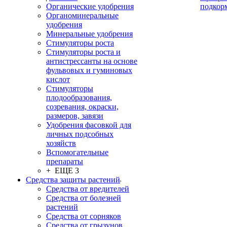
Органические удобрения
подкор
Органоминеральные
удобрения
Минеральные удобрения
Стимуляторы роста
Стимуляторы роста и
антистрессанты на основе
фульвовых и гуминовых
кислот
Стимуляторы
плодообразования,
созревания, окраски,
размеров, завязи
Удобрения фасовкой для
личных подсобных
хозяйств
Вспомогательные
препараты
+ ЕЩЕ 3
Средства защиты растений
Средства от вредителей
Средства от болезней
растений
Средства от сорняков
Средства от грызунов