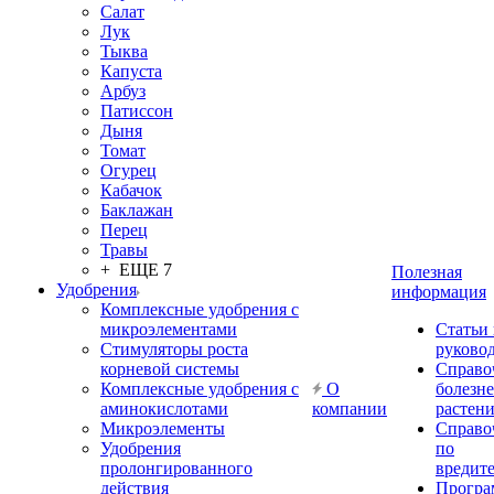
Салат
Лук
Тыква
Капуста
Арбуз
Патиссон
Дыня
Томат
Огурец
Кабачок
Баклажан
Перец
Травы
+ ЕЩЕ 7
Полезная
Удобрения
информация
Комплексные удобрения с
микроэлементами
Статьи
Стимуляторы роста
руково
корневой системы
Справо
Комплексные удобрения с
О
болезн
аминокислотами
компании
растен
Микроэлементы
Справо
Удобрения
по
пролонгированного
вредит
действия
Прогр