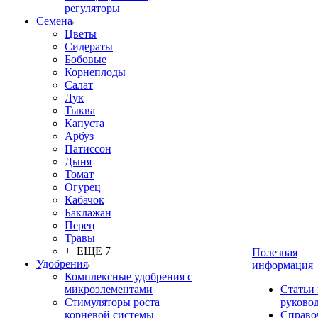
регуляторы
Семена
Цветы
Сидераты
Бобовые
Корнеплоды
Салат
Лук
Тыква
Капуста
Арбуз
Патиссон
Дыня
Томат
Огурец
Кабачок
Баклажан
Перец
Травы
+ ЕЩЕ 7
Полезная
Удобрения
информация
Комплексные удобрения с
микроэлементами
Статьи
Стимуляторы роста
руково
корневой системы
Справо