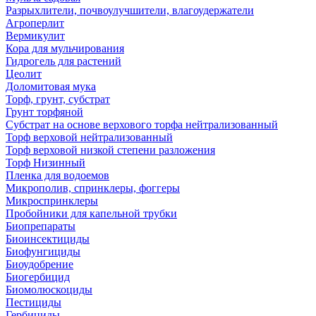
Разрыхлители, почвоулучшители, влагоудержатели
Агроперлит
Вермикулит
Кора для мульчирования
Гидрогель для растений
Цеолит
Доломитовая мука
Торф, грунт, субстрат
Грунт торфяной
Субстрат на основе верхового торфа нейтрализованный
Торф верховой нейтрализованный
Торф верховой низкой степени разложения
Торф Низинный
Пленка для водоемов
Микрополив, спринклеры, фоггеры
Микроспринклеры
Пробойники для капельной трубки
Биопрепараты
Биоинсектициды
Биофунгициды
Биоудобрение
Биогербицид
Биомолюскоциды
Пестициды
Гербициды