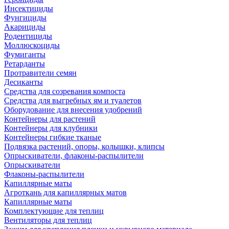
Инсектициды
Фунгициды
Акарициды
Родентициды
Моллюскоциды
Фумиганты
Ретарданты
Протравители семян
Десиканты
Средства для созревания компоста
Средства для выгребных ям и туалетов
Оборудование для внесения удобрений
Контейнеры для растений
Контейнеры для клубники
Контейнеры гибкие тканые
Подвязка растений, опоры, колышки, клипсы
Опрыскиватели, флаконы-распылители
Опрыскиватели
Флаконы-распылители
Капиллярные маты
Агроткань для капиллярных матов
Капиллярные маты
Комплектующие для теплиц
Вентиляторы для теплиц