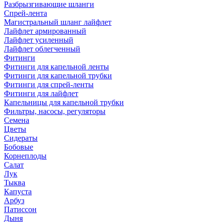
Разбрызгивающие шланги
Спрей-лента
Магистральный шланг лайфлет
Лайфлет армированный
Лайфлет усиленный
Лайфлет облегченный
Фитинги
Фитинги для капельной ленты
Фитинги для капельной трубки
Фитинги для спрей-ленты
Фитинги для лайфлет
Капельницы для капельной трубки
Фильтры, насосы, регуляторы
Семена
Цветы
Сидераты
Бобовые
Корнеплоды
Салат
Лук
Тыква
Капуста
Арбуз
Патиссон
Дыня