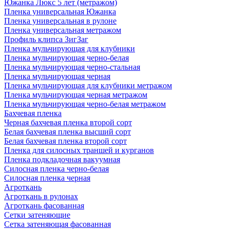
Южанка Люкс 5 лет (метражом)
Пленка универсальная Южанка
Пленка универсальная в рулоне
Пленка универсальная метражом
Профиль клипса ЗигЗаг
Пленка мульчирующая для клубники
Пленка мульчирующая черно-белая
Пленка мульчирующая черно-стальная
Пленка мульчирующая черная
Пленка мульчирующая для клубники метражом
Пленка мульчирующая черная метражом
Пленка мульчирующая черно-белая метражом
Бахчевая пленка
Черная бахчевая пленка второй сорт
Белая бахчевая пленка высший сорт
Белая бахчевая пленка второй сорт
Пленка для силосных траншей и курганов
Пленка подкладочная вакуумная
Силосная пленка черно-белая
Силосная пленка черная
Агроткань
Агроткань в рулонах
Агроткань фасованная
Сетки затеняющие
Сетка затеняющая фасованная