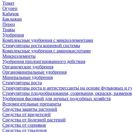
Томат
Огурец
Кабачок
Баклажан
Перец
Травы
Удобрения
Комплексные удобрения с микроэлементами
Стимуляторы роста корневой системы
Комплексные удобрения с аминокислотами
Микроэлементы
Удобрения пролонгированного действия
Органические удобрения
Органоминеральные удобрения
Минеральные удобрения
Стимуляторы роста
Стимуляторы роста и антистрессанты на основе фульвовых и 
Стимуляторы плодообразования, созревания, окраски, размеров,
Удобрения фасовкой для личных подсобных хозяйств
Вспомогательные препараты
Средства защиты растений
Средства от вредителей
Средства от болезней растений
Средства от сорняков
Средства от грызунов