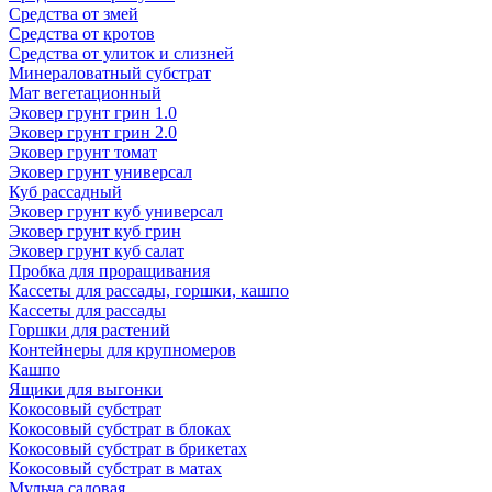
Средства от змей
Средства от кротов
Средства от улиток и слизней
Минераловатный субстрат
Мат вегетационный
Эковер грунт грин 1.0
Эковер грунт грин 2.0
Эковер грунт томат
Эковер грунт универсал
Куб рассадный
Эковер грунт куб универсал
Эковер грунт куб грин
Эковер грунт куб салат
Пробка для проращивания
Кассеты для рассады, горшки, кашпо
Кассеты для рассады
Горшки для растений
Контейнеры для крупномеров
Кашпо
Ящики для выгонки
Кокосовый субстрат
Кокосовый субстрат в блоках
Кокосовый субстрат в брикетах
Кокосовый субстрат в матах
Мульча садовая