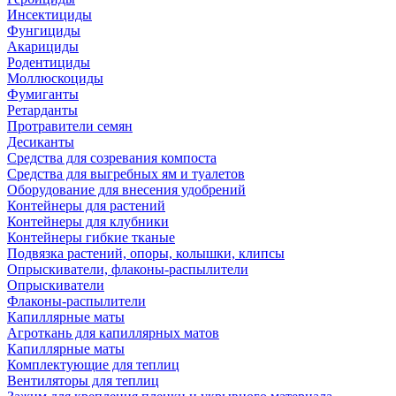
Инсектициды
Фунгициды
Акарициды
Родентициды
Моллюскоциды
Фумиганты
Ретарданты
Протравители семян
Десиканты
Средства для созревания компоста
Средства для выгребных ям и туалетов
Оборудование для внесения удобрений
Контейнеры для растений
Контейнеры для клубники
Контейнеры гибкие тканые
Подвязка растений, опоры, колышки, клипсы
Опрыскиватели, флаконы-распылители
Опрыскиватели
Флаконы-распылители
Капиллярные маты
Агроткань для капиллярных матов
Капиллярные маты
Комплектующие для теплиц
Вентиляторы для теплиц