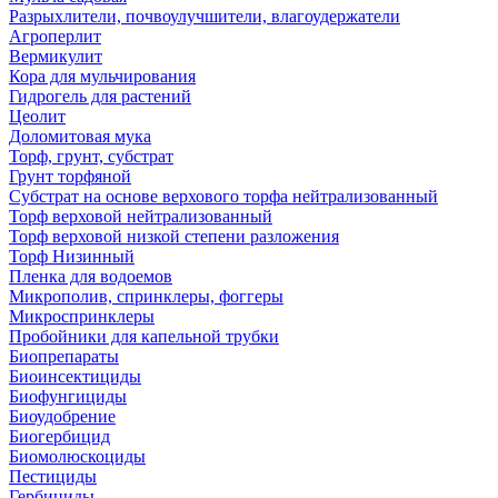
Разрыхлители, почвоулучшители, влагоудержатели
Агроперлит
Вермикулит
Кора для мульчирования
Гидрогель для растений
Цеолит
Доломитовая мука
Торф, грунт, субстрат
Грунт торфяной
Субстрат на основе верхового торфа нейтрализованный
Торф верховой нейтрализованный
Торф верховой низкой степени разложения
Торф Низинный
Пленка для водоемов
Микрополив, спринклеры, фоггеры
Микроспринклеры
Пробойники для капельной трубки
Биопрепараты
Биоинсектициды
Биофунгициды
Биоудобрение
Биогербицид
Биомолюскоциды
Пестициды
Гербициды