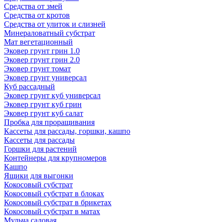
Средства от змей
Средства от кротов
Средства от улиток и слизней
Минераловатный субстрат
Мат вегетационный
Эковер грунт грин 1.0
Эковер грунт грин 2.0
Эковер грунт томат
Эковер грунт универсал
Куб рассадный
Эковер грунт куб универсал
Эковер грунт куб грин
Эковер грунт куб салат
Пробка для проращивания
Кассеты для рассады, горшки, кашпо
Кассеты для рассады
Горшки для растений
Контейнеры для крупномеров
Кашпо
Ящики для выгонки
Кокосовый субстрат
Кокосовый субстрат в блоках
Кокосовый субстрат в брикетах
Кокосовый субстрат в матах
Мульча садовая