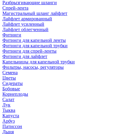
Разбрызгивающие шланги
Спрей-лента
Магистральный шланг лайфлет
Лайфлет армированный
Лайфлет усиленный
Лайфлет облегченный
Фитинги
Фитинги для капельной ленты
Фитинги для капельной трубки
Фитинги для спрей-ленты
Фитинги для лайфлет
Капельницы для капельной трубки
Фильтры, насосы, регуляторы
Семена
Цветы
Сидераты
Бобовые
Корнеплоды
Салат
Лук
Тыква
Капуста
Арбуз
Патиссон
Дыня