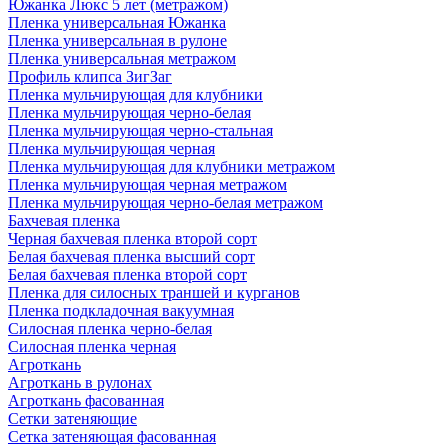
Южанка Люкс 5 лет (метражом)
Пленка универсальная Южанка
Пленка универсальная в рулоне
Пленка универсальная метражом
Профиль клипса ЗигЗаг
Пленка мульчирующая для клубники
Пленка мульчирующая черно-белая
Пленка мульчирующая черно-стальная
Пленка мульчирующая черная
Пленка мульчирующая для клубники метражом
Пленка мульчирующая черная метражом
Пленка мульчирующая черно-белая метражом
Бахчевая пленка
Черная бахчевая пленка второй сорт
Белая бахчевая пленка высший сорт
Белая бахчевая пленка второй сорт
Пленка для силосных траншей и курганов
Пленка подкладочная вакуумная
Силосная пленка черно-белая
Силосная пленка черная
Агроткань
Агроткань в рулонах
Агроткань фасованная
Сетки затеняющие
Сетка затеняющая фасованная