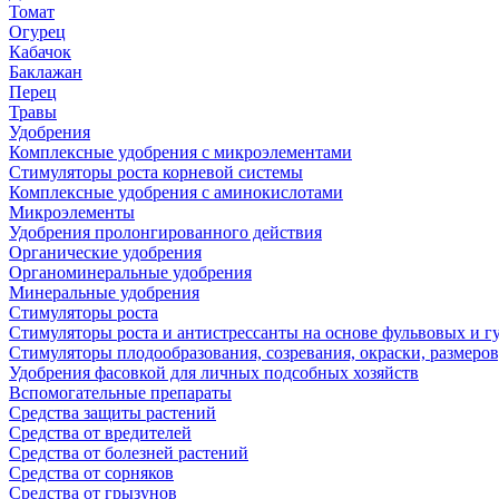
Томат
Огурец
Кабачок
Баклажан
Перец
Травы
Удобрения
Комплексные удобрения с микроэлементами
Стимуляторы роста корневой системы
Комплексные удобрения с аминокислотами
Микроэлементы
Удобрения пролонгированного действия
Органические удобрения
Органоминеральные удобрения
Минеральные удобрения
Стимуляторы роста
Стимуляторы роста и антистрессанты на основе фульвовых и 
Стимуляторы плодообразования, созревания, окраски, размеров,
Удобрения фасовкой для личных подсобных хозяйств
Вспомогательные препараты
Средства защиты растений
Средства от вредителей
Средства от болезней растений
Средства от сорняков
Средства от грызунов