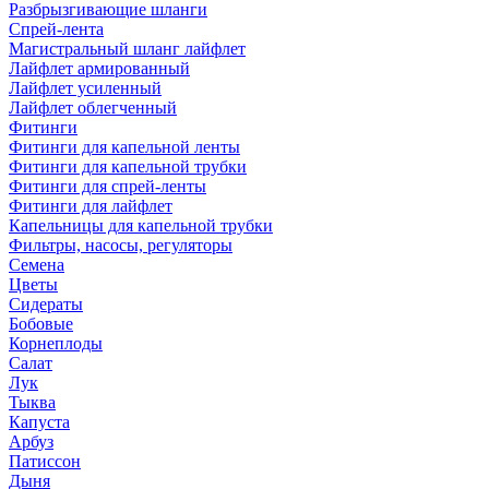
Разбрызгивающие шланги
Спрей-лента
Магистральный шланг лайфлет
Лайфлет армированный
Лайфлет усиленный
Лайфлет облегченный
Фитинги
Фитинги для капельной ленты
Фитинги для капельной трубки
Фитинги для спрей-ленты
Фитинги для лайфлет
Капельницы для капельной трубки
Фильтры, насосы, регуляторы
Семена
Цветы
Сидераты
Бобовые
Корнеплоды
Салат
Лук
Тыква
Капуста
Арбуз
Патиссон
Дыня