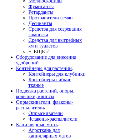
Моллюскоциды
Фумиганты
Ретарданты
Протравители семян
Десиканты
Средства для созревания
компоста
Средства для выгребных
ям и туалетов
+ ЕЩЕ 2
Оборудование для внесения
удобрений
Контейнеры для растений
Контейнеры для клубники
Контейнеры гибкие
тканые
Подвязка растений, опоры,
колышки, клипсы
Опрыскиватели, флаконы-
распылители
Опрыскиватели
Флаконы-распылители
Капиллярные маты
Агроткань для
капиллярных матов