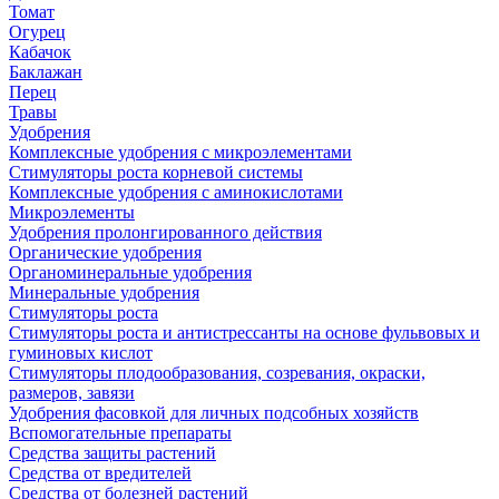
Томат
Огурец
Кабачок
Баклажан
Перец
Травы
Удобрения
Комплексные удобрения с микроэлементами
Стимуляторы роста корневой системы
Комплексные удобрения с аминокислотами
Микроэлементы
Удобрения пролонгированного действия
Органические удобрения
Органоминеральные удобрения
Минеральные удобрения
Стимуляторы роста
Стимуляторы роста и антистрессанты на основе фульвовых и
гуминовых кислот
Стимуляторы плодообразования, созревания, окраски,
размеров, завязи
Удобрения фасовкой для личных подсобных хозяйств
Вспомогательные препараты
Средства защиты растений
Средства от вредителей
Средства от болезней растений