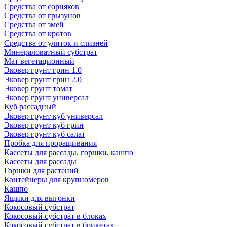
Средства от сорняков
Средства от грызунов
Средства от змей
Средства от кротов
Средства от улиток и слизней
Минераловатный субстрат
Мат вегетационный
Эковер грунт грин 1.0
Эковер грунт грин 2.0
Эковер грунт томат
Эковер грунт универсал
Куб рассадный
Эковер грунт куб универсал
Эковер грунт куб грин
Эковер грунт куб салат
Пробка для проращивания
Кассеты для рассады, горшки, кашпо
Кассеты для рассады
Горшки для растений
Контейнеры для крупномеров
Кашпо
Ящики для выгонки
Кокосовый субстрат
Кокосовый субстрат в блоках
Кокосовый субстрат в брикетах