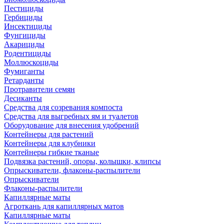
Пестициды
Гербициды
Инсектициды
Фунгициды
Акарициды
Родентициды
Моллюскоциды
Фумиганты
Ретарданты
Протравители семян
Десиканты
Средства для созревания компоста
Средства для выгребных ям и туалетов
Оборудование для внесения удобрений
Контейнеры для растений
Контейнеры для клубники
Контейнеры гибкие тканые
Подвязка растений, опоры, колышки, клипсы
Опрыскиватели, флаконы-распылители
Опрыскиватели
Флаконы-распылители
Капиллярные маты
Агроткань для капиллярных матов
Капиллярные маты