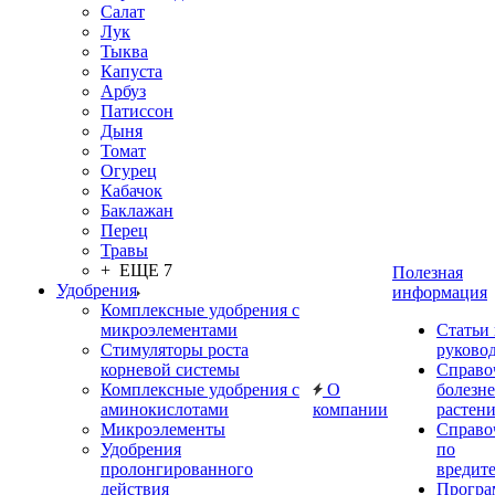
Салат
Лук
Тыква
Капуста
Арбуз
Патиссон
Дыня
Томат
Огурец
Кабачок
Баклажан
Перец
Травы
+ ЕЩЕ 7
Полезная
Удобрения
информация
Комплексные удобрения с
микроэлементами
Статьи
Стимуляторы роста
руково
корневой системы
Справо
Комплексные удобрения с
О
болезн
аминокислотами
компании
растен
Микроэлементы
Справо
Удобрения
по
пролонгированного
вредит
действия
Прогр