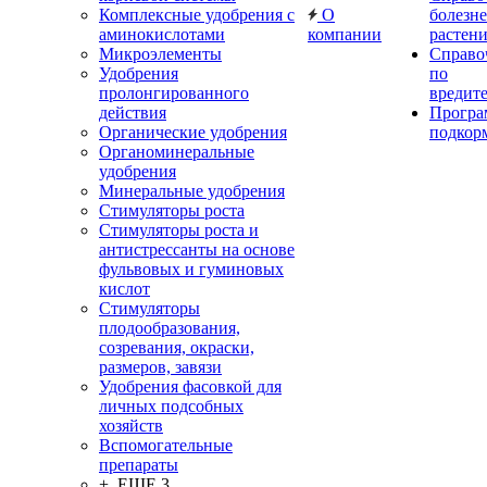
Комплексные удобрения с
О
болезн
аминокислотами
компании
растен
Микроэлементы
Справо
Удобрения
по
пролонгированного
вредит
действия
Прогр
Органические удобрения
подкор
Органоминеральные
удобрения
Минеральные удобрения
Стимуляторы роста
Стимуляторы роста и
антистрессанты на основе
фульвовых и гуминовых
кислот
Стимуляторы
плодообразования,
созревания, окраски,
размеров, завязи
Удобрения фасовкой для
личных подсобных
хозяйств
Вспомогательные
препараты
+ ЕЩЕ 3