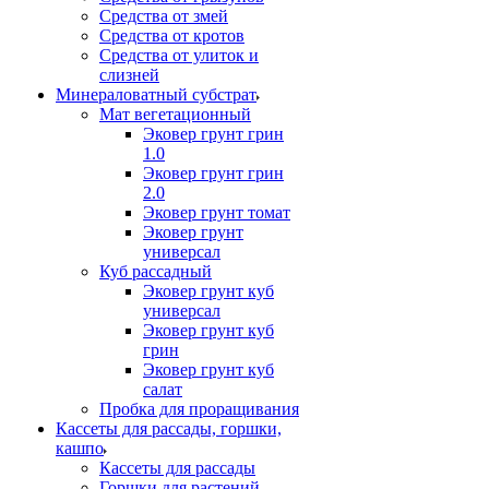
Средства от змей
Средства от кротов
Средства от улиток и
слизней
Минераловатный субстрат
Мат вегетационный
Эковер грунт грин
1.0
Эковер грунт грин
2.0
Эковер грунт томат
Эковер грунт
универсал
Куб рассадный
Эковер грунт куб
универсал
Эковер грунт куб
грин
Эковер грунт куб
салат
Пробка для проращивания
Кассеты для рассады, горшки,
кашпо
Кассеты для рассады
Горшки для растений