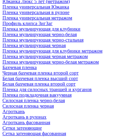
Южанка Люкс 5 лет (метражом)
Пленка универсальная Южанка
Пленка универсальная в рулоне
Пленка универсальная метражом
Профиль клипса ЗигЗаг
Пленка мульчирующая для клубники
Пленка мульчирующая черно-белая
Пленка мульчирующая черно-стальная
Пленка мульчирующая черная
Пленка мульчирующая для клубники метражом
Пленка мульчирующая черная метражом
Пленка мульчирующая черно-белая метражом
Бахчевая пленка
Черная бахчевая пленка второй сорт
Белая бахчевая пленка высший сорт
Белая бахчевая пленка второй сорт
Пленка для силосных траншей и курганов
Пленка подкладочная вакуумная
Силосная пленка черно-белая
Силосная пленка черная
Агроткань
Агроткань в рулонах
Агроткань фасованная
Сетки затеняющие
Сетка затеняющая фасованная