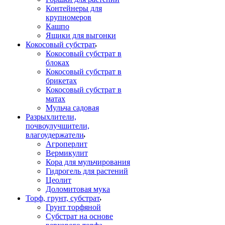
Контейнеры для
крупномеров
Кашпо
Ящики для выгонки
Кокосовый субстрат
Кокосовый субстрат в
блоках
Кокосовый субстрат в
брикетах
Кокосовый субстрат в
матах
Мульча садовая
Разрыхлители,
почвоулучшители,
влагоудержатели
Агроперлит
Вермикулит
Кора для мульчирования
Гидрогель для растений
Цеолит
Доломитовая мука
Торф, грунт, субстрат
Грунт торфяной
Субстрат на основе