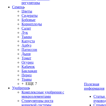
регуляторы
Семена
Цветы
Сидераты
Бобовые
Корнеплоды
Салат
Лук
Тыква
Капуста
Арбуз
Патиссон
Дыня
Томат
Огурец
Кабачок
Баклажан
Перец
Травы
+ ЕЩЕ 7
Полезная
Удобрения
информация
Комплексные удобрения с
микроэлементами
Статьи
Стимуляторы роста
руково
корневой системы
Справо