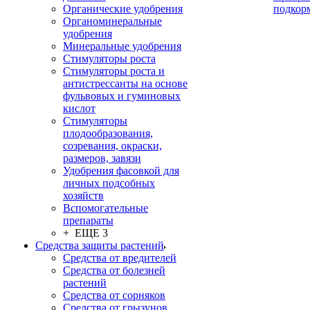
Органические удобрения
подкор
Органоминеральные
удобрения
Минеральные удобрения
Стимуляторы роста
Стимуляторы роста и
антистрессанты на основе
фульвовых и гуминовых
кислот
Стимуляторы
плодообразования,
созревания, окраски,
размеров, завязи
Удобрения фасовкой для
личных подсобных
хозяйств
Вспомогательные
препараты
+ ЕЩЕ 3
Средства защиты растений
Средства от вредителей
Средства от болезней
растений
Средства от сорняков
Средства от грызунов