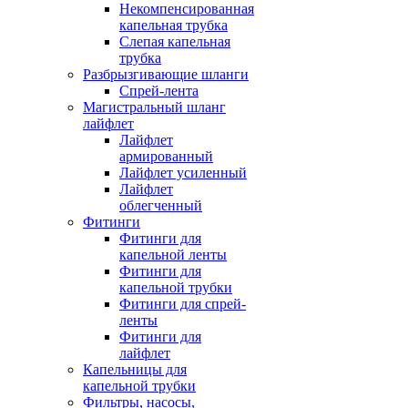
Некомпенсированная
капельная трубка
Слепая капельная
трубка
Разбрызгивающие шланги
Спрей-лента
Магистральный шланг
лайфлет
Лайфлет
армированный
Лайфлет усиленный
Лайфлет
облегченный
Фитинги
Фитинги для
капельной ленты
Фитинги для
капельной трубки
Фитинги для спрей-
ленты
Фитинги для
лайфлет
Капельницы для
капельной трубки
Фильтры, насосы,