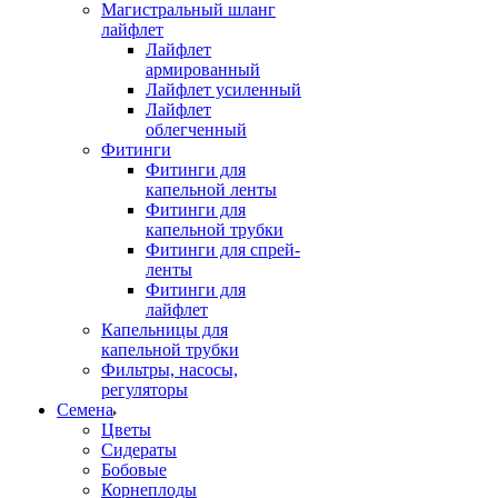
Магистральный шланг
лайфлет
Лайфлет
армированный
Лайфлет усиленный
Лайфлет
облегченный
Фитинги
Фитинги для
капельной ленты
Фитинги для
капельной трубки
Фитинги для спрей-
ленты
Фитинги для
лайфлет
Капельницы для
капельной трубки
Фильтры, насосы,
регуляторы
Семена
Цветы
Сидераты
Бобовые
Корнеплоды