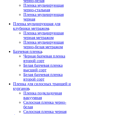
черно-белая
Пленка мульчирующая
черно-стальная
Пленка мульчирующая
черная
Пленка мульчирующая для
клубники метражом
Пленка мульчирующая
черная метражом
Пленка мульчирующая
черно-белая метражом
Бахчевая пленка
Черная бахчевая пленка
второй сорт
Белая бахчевая пленка
высший сорт
Белая бахчевая пленка
второй сорт
Пленка для силосных траншей и
курганов
Пленка подкладочная
вакуумная
Силосная пленка черно-
белая
Силосная пленка черная