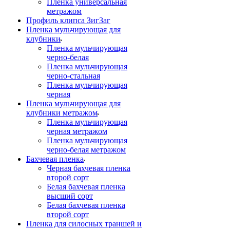
Пленка универсальная
метражом
Профиль клипса ЗигЗаг
Пленка мульчирующая для
клубники
Пленка мульчирующая
черно-белая
Пленка мульчирующая
черно-стальная
Пленка мульчирующая
черная
Пленка мульчирующая для
клубники метражом
Пленка мульчирующая
черная метражом
Пленка мульчирующая
черно-белая метражом
Бахчевая пленка
Черная бахчевая пленка
второй сорт
Белая бахчевая пленка
высший сорт
Белая бахчевая пленка
второй сорт
Пленка для силосных траншей и