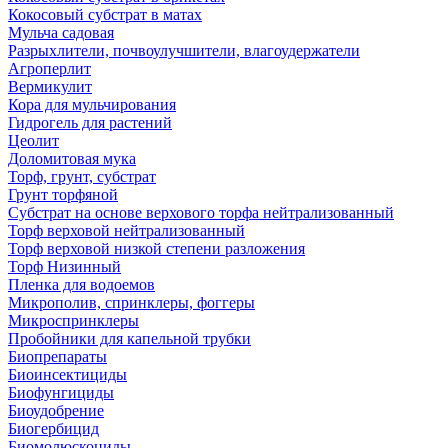
Кокосовый субстрат в матах
Мульча садовая
Разрыхлители, почвоулучшители, влагоудержатели
Агроперлит
Вермикулит
Кора для мульчирования
Гидрогель для растений
Цеолит
Доломитовая мука
Торф, грунт, субстрат
Грунт торфяной
Субстрат на основе верхового торфа нейтрализованный
Торф верховой нейтрализованный
Торф верховой низкой степени разложения
Торф Низинный
Пленка для водоемов
Микрополив, спринклеры, фоггеры
Микроспринклеры
Пробойники для капельной трубки
Биопрепараты
Биоинсектициды
Биофунгициды
Биоудобрение
Биогербицид
Биомолюскоциды