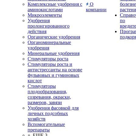
Комплексные удобрения с
О
болезн
аминокислотами
компании
растен
Микроэлементы
Справо
Удобрения
по
пролонгированного
вредит
действия
Прогр
Органические удобрения
подкор
Органоминеральные
удобрения
Минеральные удобрения
Стимуляторы роста
Стимуляторы роста и
антистрессанты на основе
фульвовых и гуминовых
кислот
Стимуляторы
плодообразования,
созревания, окраски,
размеров, завязи
Удобрения фасовкой для
личных подсобных
хозяйств
Вспомогательные
препараты
+ ЕЩЕ 3