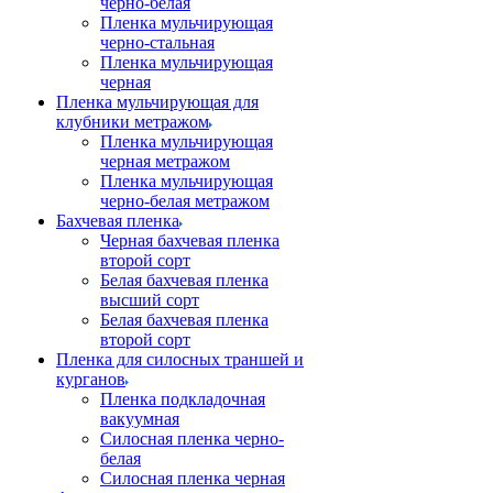
черно-белая
Пленка мульчирующая
черно-стальная
Пленка мульчирующая
черная
Пленка мульчирующая для
клубники метражом
Пленка мульчирующая
черная метражом
Пленка мульчирующая
черно-белая метражом
Бахчевая пленка
Черная бахчевая пленка
второй сорт
Белая бахчевая пленка
высший сорт
Белая бахчевая пленка
второй сорт
Пленка для силосных траншей и
курганов
Пленка подкладочная
вакуумная
Силосная пленка черно-
белая
Силосная пленка черная