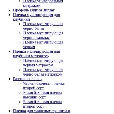
Пленка универсальная
метражом
Профиль клипса ЗигЗаг
Пленка мульчирующая для
клубники
Пленка мульчирующая
черно-белая
Пленка мульчирующая
черно-стальная
Пленка мульчирующая
черная
Пленка мульчирующая для
клубники метражом
Пленка мульчирующая
черная метражом
Пленка мульчирующая
черно-белая метражом
Бахчевая пленка
Черная бахчевая пленка
второй сорт
Белая бахчевая пленка
высший сорт
Белая бахчевая пленка
второй сорт
Пленка для силосных траншей и