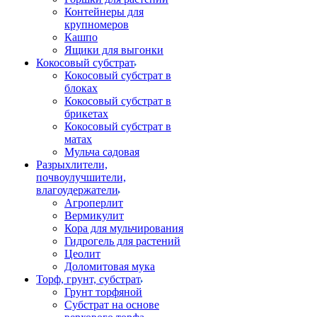
Контейнеры для
крупномеров
Кашпо
Ящики для выгонки
Кокосовый субстрат
Кокосовый субстрат в
блоках
Кокосовый субстрат в
брикетах
Кокосовый субстрат в
матах
Мульча садовая
Разрыхлители,
почвоулучшители,
влагоудержатели
Агроперлит
Вермикулит
Кора для мульчирования
Гидрогель для растений
Цеолит
Доломитовая мука
Торф, грунт, субстрат
Грунт торфяной
Субстрат на основе