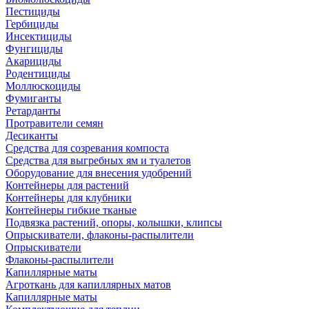
Пестициды
Гербициды
Инсектициды
Фунгициды
Акарициды
Родентициды
Моллюскоциды
Фумиганты
Ретарданты
Протравители семян
Десиканты
Средства для созревания компоста
Средства для выгребных ям и туалетов
Оборудование для внесения удобрений
Контейнеры для растений
Контейнеры для клубники
Контейнеры гибкие тканые
Подвязка растений, опоры, колышки, клипсы
Опрыскиватели, флаконы-распылители
Опрыскиватели
Флаконы-распылители
Капиллярные маты
Агроткань для капиллярных матов
Капиллярные маты