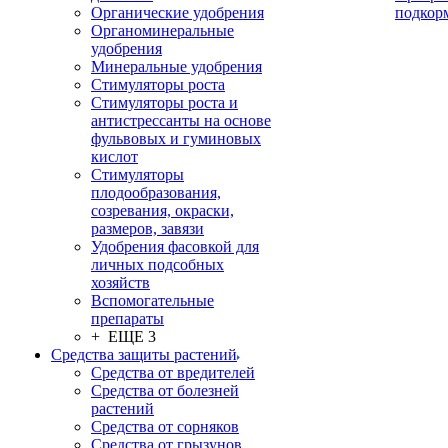
Органические удобрения
подкор
Органоминеральные
удобрения
Минеральные удобрения
Стимуляторы роста
Стимуляторы роста и
антистрессанты на основе
фульвовых и гуминовых
кислот
Стимуляторы
плодообразования,
созревания, окраски,
размеров, завязи
Удобрения фасовкой для
личных подсобных
хозяйств
Вспомогательные
препараты
+ ЕЩЕ 3
Средства защиты растений
Средства от вредителей
Средства от болезней
растений
Средства от сорняков
Средства от грызунов