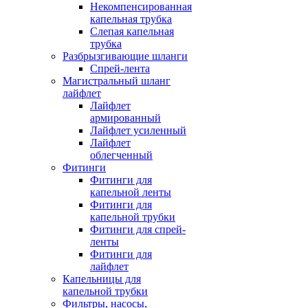
Некомпенсированная
капельная трубка
Слепая капельная
трубка
Разбрызгивающие шланги
Спрей-лента
Магистральный шланг
лайфлет
Лайфлет
армированный
Лайфлет усиленный
Лайфлет
облегченный
Фитинги
Фитинги для
капельной ленты
Фитинги для
капельной трубки
Фитинги для спрей-
ленты
Фитинги для
лайфлет
Капельницы для
капельной трубки
Фильтры, насосы,