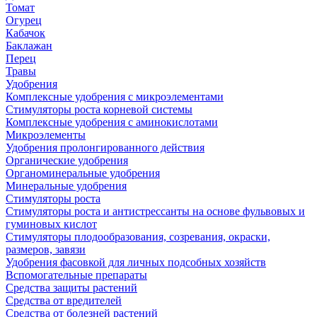
Томат
Огурец
Кабачок
Баклажан
Перец
Травы
Удобрения
Комплексные удобрения с микроэлементами
Стимуляторы роста корневой системы
Комплексные удобрения с аминокислотами
Микроэлементы
Удобрения пролонгированного действия
Органические удобрения
Органоминеральные удобрения
Минеральные удобрения
Стимуляторы роста
Стимуляторы роста и антистрессанты на основе фульвовых и
гуминовых кислот
Стимуляторы плодообразования, созревания, окраски,
размеров, завязи
Удобрения фасовкой для личных подсобных хозяйств
Вспомогательные препараты
Средства защиты растений
Средства от вредителей
Средства от болезней растений