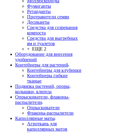
Моллюскоциды
Фумиганты
Ретарданты
Протравители семян
Десиканты
Средства для созревания
компоста
Средства для выгребных
ям и туалетов
+ ЕЩЕ 2
Оборудование для внесения
удобрений
Контейнеры для растений
Контейнеры для клубники
Контейнеры гибкие
тканые
Подвязка растений, опоры,
колышки, клипсы
Опрыскиватели, флаконы-
распылители
Опрыскиватели
Флаконы-распылители
Капиллярные маты
Агроткань для
капиллярных матов