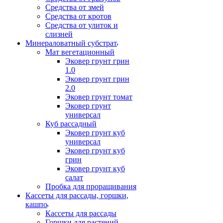
Средства от змей
Средства от кротов
Средства от улиток и
слизней
Минераловатный субстрат
Мат вегетационный
Эковер грунт грин
1.0
Эковер грунт грин
2.0
Эковер грунт томат
Эковер грунт
универсал
Куб рассадный
Эковер грунт куб
универсал
Эковер грунт куб
грин
Эковер грунт куб
салат
Пробка для проращивания
Кассеты для рассады, горшки,
кашпо
Кассеты для рассады
Горшки для растений