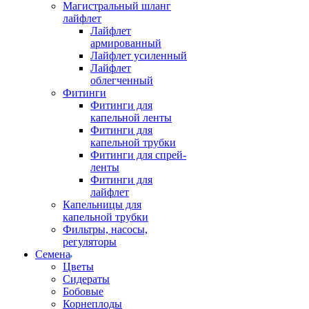
Магистральный шланг
лайфлет
Лайфлет
армированный
Лайфлет усиленный
Лайфлет
облегченный
Фитинги
Фитинги для
капельной ленты
Фитинги для
капельной трубки
Фитинги для спрей-
ленты
Фитинги для
лайфлет
Капельницы для
капельной трубки
Фильтры, насосы,
регуляторы
Семена
Цветы
Сидераты
Бобовые
Корнеплоды