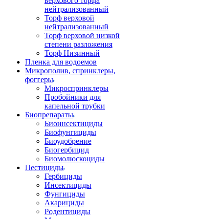
верхового торфа
нейтрализованный
Торф верховой
нейтрализованный
Торф верховой низкой
степени разложения
Торф Низинный
Пленка для водоемов
Микрополив, спринклеры,
фоггеры
Микроспринклеры
Пробойники для
капельной трубки
Биопрепараты
Биоинсектициды
Биофунгициды
Биоудобрение
Биогербицид
Биомолюскоциды
Пестициды
Гербициды
Инсектициды
Фунгициды
Акарициды
Родентициды