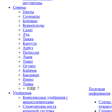
регуляторы
Семена
Цветы
Сидераты
Бобовые
Корнеплоды
Салат
Лук
Тыква
Капуста
Арбуз
Патиссон
Дыня
Томат
Огурец
Кабачок
Баклажан
Перец
Травы
+ ЕЩЕ 7
Полезная
Удобрения
информация
Комплексные удобрения с
микроэлементами
Статьи
Стимуляторы роста
руково
корневой системы
Справо