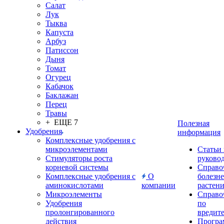
Салат
Лук
Тыква
Капуста
Арбуз
Патиссон
Дыня
Томат
Огурец
Кабачок
Баклажан
Перец
Травы
+ ЕЩЕ 7
Полезная
Удобрения
информация
Комплексные удобрения с
микроэлементами
Статьи
Стимуляторы роста
руково
корневой системы
Справо
Комплексные удобрения с
О
болезн
аминокислотами
компании
растен
Микроэлементы
Справо
Удобрения
по
пролонгированного
вредит
действия
Прогр