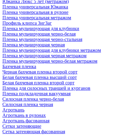
Южанка Люкс 5 лет (метражом)
Пленка универсальная Южанка
Пленка универсальная в рулоне
Пленка универсальная метражом
Профиль клипса ЗигЗаг
Пленка мульчирующая для клубники
Пленка мульчирующая черно-белая
Пленка мульчирующая черно-стальная
Пленка мульчирующая черная
Пленка мульчирующая для клубники метражом
Пленка мульчирующая черная метражом
Пленка мульчирующая черно-белая метражом
Бахчевая пленка
Черная бахчевая пленка второй сорт
Белая бахчевая пленка высший сорт
Белая бахчевая пленка второй сорт
Пленка для силосных траншей и курганов
Пленка подкладочная вакуумная
Силосная пленка черно-белая
Силосная пленка черная
Агроткань
Агроткань в рулонах
Агроткань фасованная
Сетки затеняющие
Сетка затеняющая фасованная