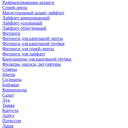
Разбрызгивающие шланги
Спрей-лента
Магистральный шланг лайфлет
Лайфлет армированный
Лайфлет усиленный
Лайфлет облегченный
Фитинги
Фитинги для капельной ленты
Фитинги для капельной трубки
Фитинги для спрей-ленты
Фитинги для лайфлет
Капельницы для капельной трубки
Фильтры, насосы, регуляторы
Семена
Цветы
Сидераты
Бобовые
Корнеплоды
Салат
Лук
Тыква
Капуста
Арбуз
Патиссон
Дыня